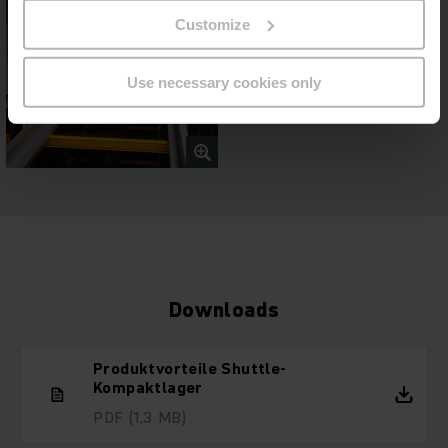
Customize
Use necessary cookies only
Downloads
Produktvorteile Shuttle-
Kompaktlager
PDF
(1,3 MB)