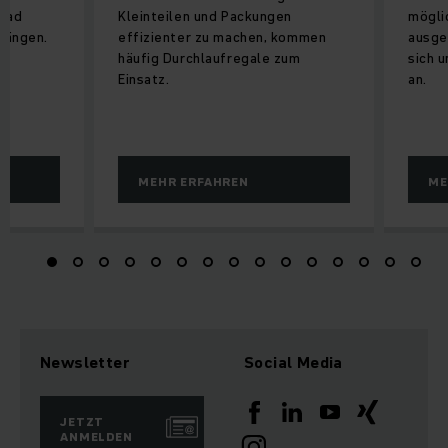
grad
Kleinteilen und Packungen
mögli
Gängen.
effizienter zu machen, kommen
ausge
häufig Durchlaufregale zum
sich 
Einsatz.
an.
MEHR ERFAHREN
ME
Newsletter
Social Media
JETZT
ANMELDEN