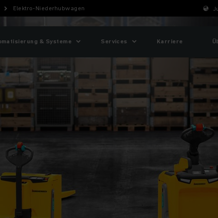
Elektro-Niederhubwagen
J
omatisierung & Systeme
Services
Karriere
Ü