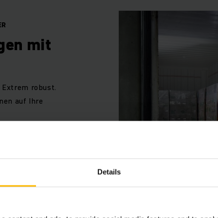
ER
gen mit
 Extrem robust.
nen auf Ihre
Details