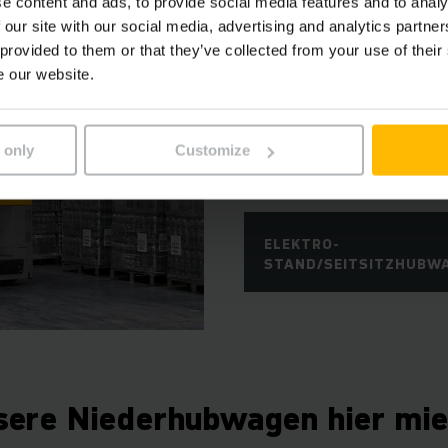
e content and ads, to provide social media features and to analy
 our site with our social media, advertising and analytics partn
FÜR LANGSTRECKEN ERGONO
 provided to them or that they’ve collected from your use of their
Elektro-Stan
e our website.
Für den Horizontal-Transpo
Besseres als die Elektro-
 only
Customize
Seitsitzer von Jungheinrich
ELEKTRO-
STAND/SEITSITZHUBW
sere Niederhubwagen hier mie