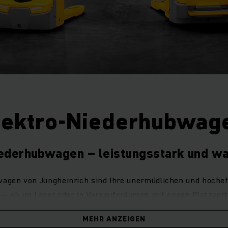
lektro-Niederhubwag
iederhubwagen – leistungsstark und w
agen von Jungheinrich sind Ihre unermüdlichen und hocheff
 – ob im Lager oder in Verkaufsräumen mit engen Platzverh
lle für leichtere Einsätze und für den Warentransport auf K
MEHR ANZEIGEN
Langstrecken.