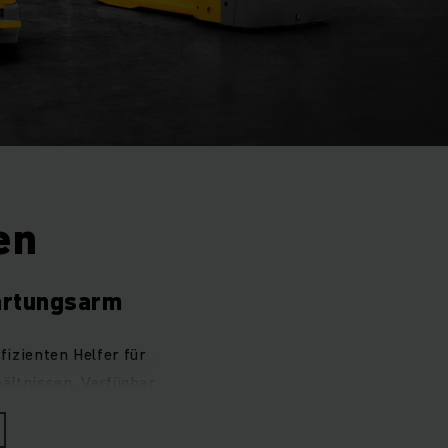
en
artungsarm
izienten Helfer für
ältnissen. Verfügbar
urz-, Mittel- oder