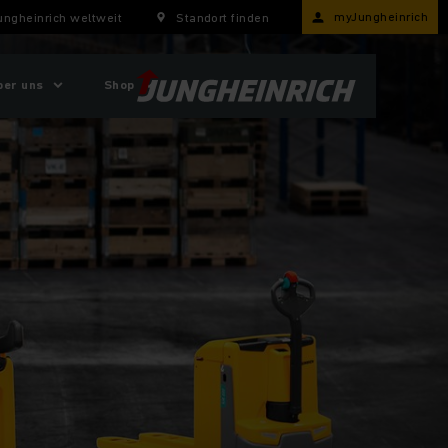
myJungheinrich
ungheinrich weltweit
Standort finden
ber uns
Shop