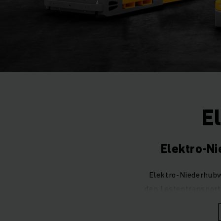
E
Elektro-N
Elektro-Niederhubw
den Lastentransport
als Einstiegsmode