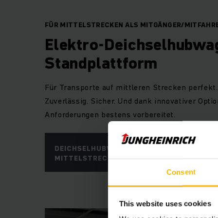
FÜR MITTELSTRECKEN ALS MITGÄNGER/MITFAHR
Elektro-Deichselhubwa
Standplattform
Für Transporte auf mittleren Strecken perfekt.
Zuverlässig. Sicher. Und dank innovativer Optio
Anforderungen bestens vorbereitet.
DEICHSELHUBWAGEN FÜR
MITTELSTRECKEN
Consent
This website uses cookies