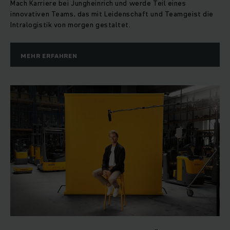
Mach Karriere bei Jungheinrich und werde Teil eines
Auf dieser Basis werden wir Ihrem Unternehmen lebensnahe
innovativen Teams, das mit Leidenschaft und Teamgeist die
und richtungsweisende Impulse geben, Sie begeistern,
Intralogistik von morgen gestaltet.
inspirieren und mit Ihnen vorangehen.
MEHR ERFAHREN