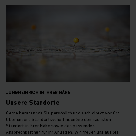
Softwarelösungen, die Maschinen, Systeme und Prozesse
miteinander vernetzen – begleitet von innovativen und
flexibel kombinierbaren Service- und Finanzdienstleistungen.
Für höchste Umschlagleistung und den effizientesten
Materialfluss.
Jungheinrich Austria
Mit einem starken Direktvertriebsnetz aus 4
Niederlassungen sowie über 200 Außendienstmitarbeitern,
die Ihnen Ihre maßgeschneiderte Lösung erarbeiten, liefern
wir Ihnen das, was Sie brauchen. Wann und wo Sie es
brauchen. Alles aus einer Hand. Alles in höchster Qualität -
gefertigt in Deutschland.
JUNGHEINRICH IN IHRER NÄHE
Unsere Standorte
Jungheinrich Qualität zeigt sich aber auch nach dem Kauf: So
Gerne beraten wir Sie persönlich und auch direkt vor Ort.
stehen über 150 Kundendiensttechniker in Ihrer Nähe für Sie
Über unsere Standortsuche finden Sie den nächsten
bereit.
Standort in Ihrer Nähe sowie den passenden
Ansprechpartner für Ihr Anliegen. Wir freuen uns auf Sie!