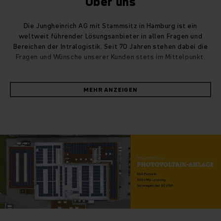
Über uns
Die Jungheinrich AG mit Stammsitz in Hamburg ist ein
weltweit führender Lösungsanbieter in allen Fragen und
Bereichen der Intralogistik. Seit 70 Jahren stehen dabei die
Fragen und Wünsche unserer Kunden stets im Mittelpunkt.
Am 7. August 1953 legte Dr. Friedrich Jungheinrich mit einer
MEHR ANZEIGEN
kleinen Werkstatt und 30 Beschäftigten im Hamburger
Stadtteil Barmbek den Grundstein für ein global
erfolgreiches Unternehmen. Heute sind mehr als 18.000
Jungheinrich-Mitarbeiter in 40 Ländern für Sie im Einsatz ­–
über 5.700 alleine in Deutschland – um die besten
intralogistischen Lösungen für Ihren Einsatzfall zu
entwickeln und umzusetzen, zu optimieren und instand zu
halten. Für den maximalen Kundennutzen.
Dafür bieten wir Ihnen das gesamte Produktportfolio: vom
konventionellen Flurförderzeug bis hin zu
vollautomatisierten Automatiksystemen mit intelligenten