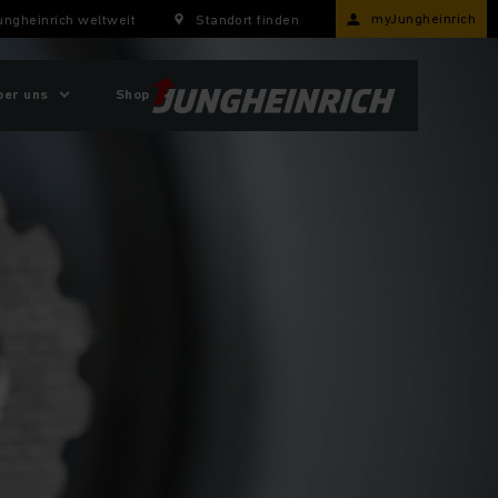
myJungheinrich
ungheinrich weltweit
Standort finden
ber uns
Shop