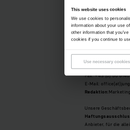
This website uses cookies
Firmenbuchnummer:
We use cookies to personalis
information about your use of
Firmenbuchgericht: 
other information that you’ve
Umsatzsteueridenti
cookies if you continue to us
Kammerzugehörigkei
Geschäftsführer:
Ma
Use necessary cookies
Tel.: +43 (0) 50 614
Fax: +43 (0) 50 614
E-Mail: office(at)jun
Redaktion
:Marketing
Unsere Geschäftsbe
Haftungsausschlus
Anbieter, für die al