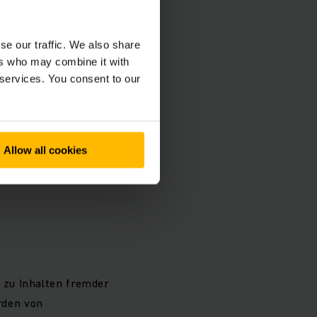
se our traffic. We also share
ers who may combine it with
 services. You consent to our
Allow all cookies
 zu Inhalten fremder
erden von