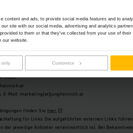
 100692b
e content and ads, to provide social media features and to analy
 our site with our social media, advertising and analytics partn
Handelsgericht Wien
 provided to them or that they’ve collected from your use of their
fikationsnummer: ATU15065408
e our website.
t: Wirtschaftskammer Wien
rtin Kriks (interimistisch)
 only
Customize
09
09-3000
gheinrich.at
, E-Mail: marketing(at)jungheinrich.at
dingungen finden Sie
hier.
s:
Haftung für Links Die aufgeführten externen Links führen
lein der jeweilige Anbieter verantwortlich ist. Bei Bekanntw