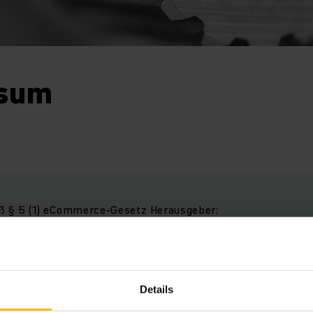
sum
ß § 5 (1) eCommerce-Gesetz Herausgeber:
ia Vertriebsges.m.b.H
h Austria Vertriebsges.m.b.H.
Details