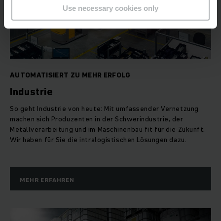
Use necessary cookies only
AUTOMATISIERT ZU MEHR ERFOLG
Industrie
So geht Industrie von heute: Mit umfassender Vernetzung
machen sich Produzenten in der Schwerindustrie, der
Metallverarbeitung und im Maschinenbau fit für die Zukunft.
Wir haben für Sie die intralogistischen Lösungen dazu.
MEHR ERFAHREN