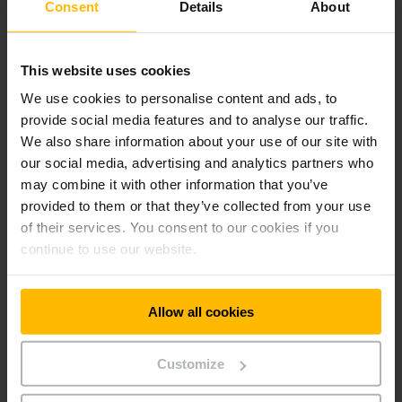
Consent
Details
About
PROZESSOPTIMIERUNG MIT SYSTEM
Logistik
This website uses cookies
In Zeiten globalisierter Logistik wird die kosteneffiziente
We use cookies to personalise content and ads, to
Auslagerung von Dienstleistungen zum Standard. Wir
provide social media features and to analyse our traffic.
unterstützen Sie mit einem umfassenden Portfolio zur
We also share information about your use of our site with
Optimierung Ihrer Waren- und Lieferketten, bis hin zu
our social media, advertising and analytics partners who
passgenauen Automatisierungslösungen.
may combine it with other information that you’ve
provided to them or that they’ve collected from your use
of their services. You consent to our cookies if you
MEHR ERFAHREN
continue to use our website.
Allow all cookies
Customize