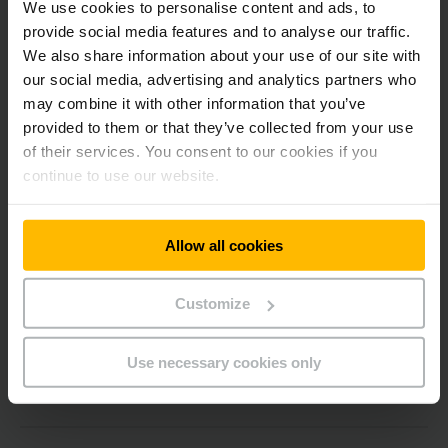
We use cookies to personalise content and ads, to
provide social media features and to analyse our traffic.
KONTAKT AUFNEHMEN
We also share information about your use of our site with
our social media, advertising and analytics partners who
may combine it with other information that you’ve
provided to them or that they’ve collected from your use
Häufige Fragen von Kundinnen und
of their services. You consent to our cookies if you
Kunden
continue to use our website.
Welche Arten von Automatisierung gibt es?
Allow all cookies
Wann ist Automatisierung im Lager sinnvoll?
Customize
Use necessary cookies only
Welche Vorteile bieten automatisierte Lager
gegenüber manuellen Lagern?