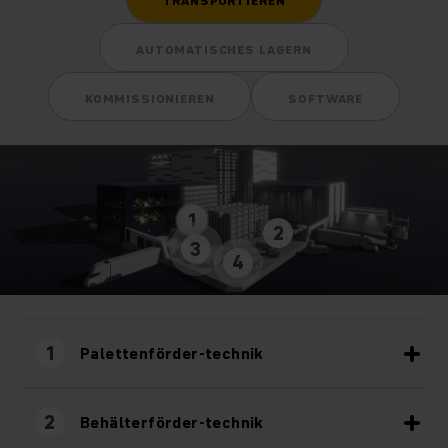
TRANSPORTIEREN
AUTOMATISCHES LAGERN
KOMMISSIONIEREN
SOFTWARE
1
2
3
4
1
Palettenförder-technik
2
Behälterförder-technik