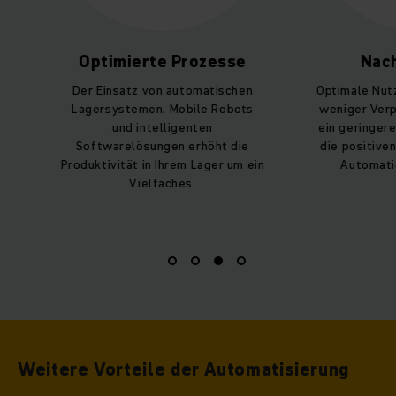
Optimierte Prozesse
Nachhal
Der Einsatz von automatischen
Optimale Nutzung
Lagersystemen, Mobile Robots
weniger Verpack
und intelligenten
ein geringerer E
Softwarelösungen erhöht die
die positiven U
Produktivität in Ihrem Lager um ein
Automation si
Vielfaches.
Weitere Vorteile der Automatisierung