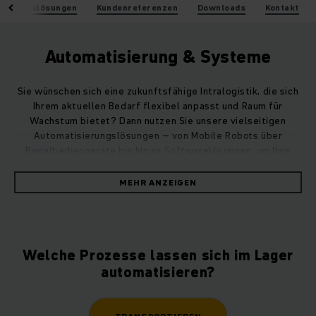
sierungslösungen
Kundenreferenzen
Downloads
Kontakt
Automatisierung & Systeme
Sie wünschen sich eine zukunftsfähige Intralogistik, die sich
Ihrem aktuellen Bedarf flexibel anpasst und Raum für
Wachstum bietet? Dann nutzen Sie unsere vielseitigen
Automatisierungslösungen – von Mobile Robots über
Regalbediengeräte bis hin zu Softwarelösungen, um Ihre
Arbeitsabläufe und Materialflüsse nachhaltig zu optimieren.
MEHR ANZEIGEN
Ob als Stand-alone-Lösung oder perfekt integriert in Ihre
Systemlandschaft – als kompetenter Partner für
ganzheitliche Automatisierung und Digitalisierung realisieren
wir für Sie ein individuelles Gesamtsystem, das die
Welche Prozesse lassen sich im Lager
Wirtschaftlichkeit in Ihrem Lager ganz automatisch erhöht.
automatisieren?