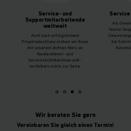
Service- und
Service aus
Supportmitarbeitende
Als Generalun
weltweit
fester Ansprech
Auch nach erfolgreichem
Umsetzungsphas
Projektabschluss stehen wir Ihnen
Sie Schritt für 
mit unserem dichten Netz an
Automatisie
Kundendienst- und
Servicetechnikerinnen und -
technikern stets zur Seite.
Wir beraten Sie gern
Vereinbaren Sie gleich einen Termin!