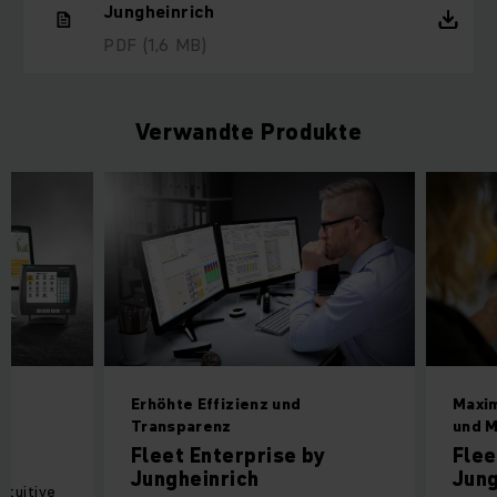
Jungheinrich
PDF
(1,6 MB)
Verwandte Produkte
Erhöhte Effizienz und
Maxim
Transparenz
und 
Fleet Enterprise by
Flee
Jungheinrich
Jung
ntuitive