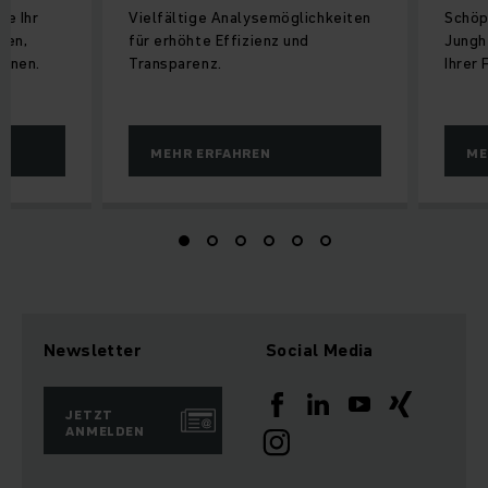
ie Ihr
Vielfältige Analysemöglichkeiten
Schöp
ten,
für erhöhte Effizienz und
Junghe
önnen.
Transparenz.
Ihrer 
MEHR ERFAHREN
ME
Newsletter
Social Media
JETZT
ANMELDEN