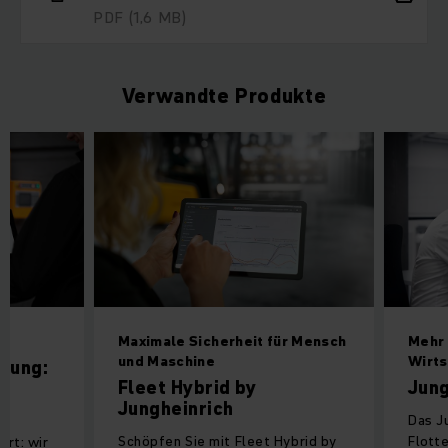
PDF
(1,6 MB)
Verwandte Produkte
Maximale Sicherheit für Mensch
Mehr 
und Maschine
Wirts
ösung:
Fleet Hybrid by
Jung
Jungheinrich
Das J
Schöpfen Sie mit Fleet Hybrid by
Flott
ort: wir