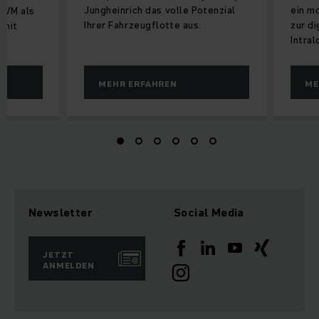
Jungheinrich das volle Potenzial
ein m
EWM als
Ihrer Fahrzeugflotte aus.
zur di
 mit
Intral
MEHR ERFAHREN
ME
Newsletter
Social Media
JETZT
ANMELDEN