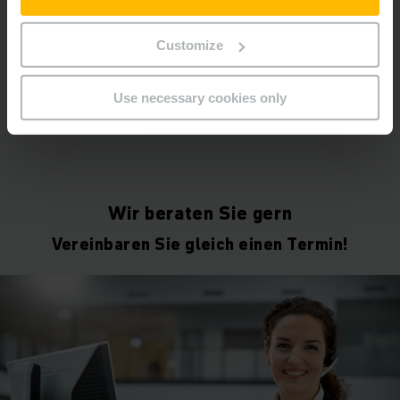
verfahrbaren Fachbodenregal gut aufgehoben.
Customize
MEHR ERFAHREN
Use necessary cookies only
Wir beraten Sie gern
Vereinbaren Sie gleich einen Termin!