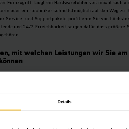
per Fernzugriff. Liegt ein Hardwarefehler vor, macht sich ei
erin oder ein -techniker schnellstmöglich auf den Weg zu 
ter Service- und Supportpakete profitieren Sie von höchste
eitende und 24/7-Erreichbarkeit sorgen dafür, dass größere 
ngehören.
den, mit welchen Leistungen wir Sie am
 können
emium Support
sic Support
Details
re Support