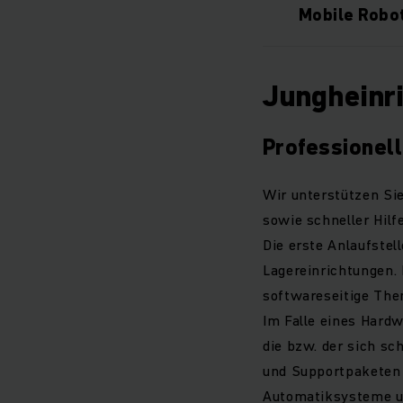
Mobile Robot
Jungheinr
Professionel
Wir unterstützen Si
sowie schneller Hilf
Die erste Anlaufste
Lagereinrichtungen.
softwareseitige The
Im Falle eines Hardw
die bzw. der sich sc
und Supportpaketen 
Automatiksysteme u