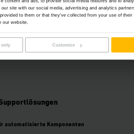
e content and ads, to provide social media features and to analy
 our site with our social media, advertising and analytics partn
e Hardware
 provided to them or that they’ve collected from your use of their
e our website.
vice Hardware
 only
Customize
e Hardware
 Supportlösungen
für automatisierte Komponenten