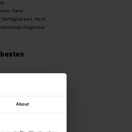
ne
Ihnen. Dank
r Verfügbarkeit. Hoch
Stillstände möglichst
 besten
About