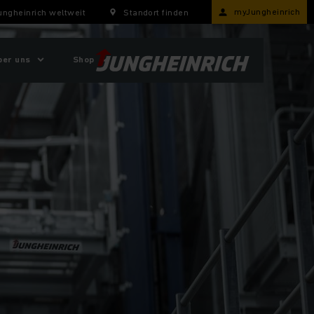
myJungheinrich
ungheinrich weltweit
Standort finden
ber uns
Shop