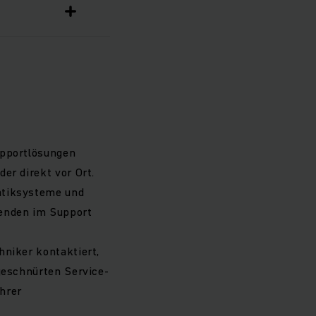
upportlösungen
er direkt vor Ort.
matiksysteme und
tenden im Support
hniker kontaktiert,
 geschnürten Service-
hrer