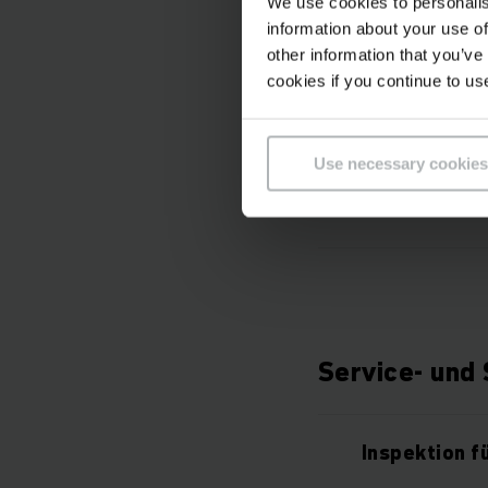
We use cookies to personalis
information about your use of
Full-Servic
other information that you’ve
cookies if you continue to us
Interval Ser
Use necessary cookies
Flex Servic
Service- und
Inspektion 