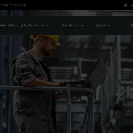
reinrichtungen
J
omatisierung & Systeme
Services
Karriere
Ü