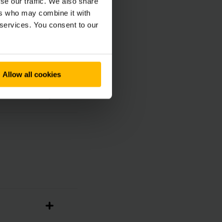
se our traffic. We also share
ers who may combine it with
 services. You consent to our
Allow all cookies