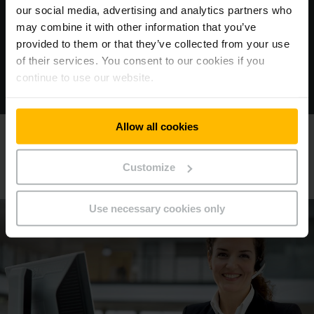
profitieren
our social media, advertising and analytics partners who
may combine it with other information that you’ve
provided to them or that they’ve collected from your use
of their services. You consent to our cookies if you
ALLE INFOS
continue to use our website.
Allow all cookies
Wir beraten Sie gern
Customize
Vereinbaren Sie gleich einen Termin!
Use necessary cookies only