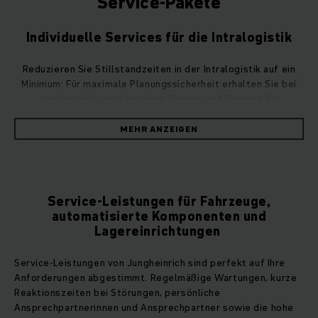
Service-Pakete
Individuelle Services für die Intralogistik
Reduzieren Sie Stillstandzeiten in der Intralogistik auf ein
Minimum: Für maximale Planungssicherheit erhalten Sie bei
Jungheinrich erstklassigen Service und Support für
Fahrzeuge und automatisierte Komponenten aus einer Hand.
Unsere individuell abgestimmten Service-Leistungen bringen
MEHR ANZEIGEN
Ihr Unternehmen in der Lagerlogistik voran: Regelmäßige,
professionelle Wartungen Ihrer Flotte, der
Automatiksysteme und Lagereinrichtungen sorgen dafür,
dass Ihre Intralogistik reibungslos läuft. Sie können sich
Service-Leistungen für Fahrzeuge,
entspannt auf Ihr Business konzentrieren.
automatisierte Komponenten und
Lagereinrichtungen
Ausfälle vermeiden und Produktivität
steigern
Service-Leistungen von Jungheinrich sind perfekt auf Ihre
Anforderungen abgestimmt. Regelmäßige Wartungen, kurze
Defekte Fahrzeuge, Automatiksysteme oder
Reaktionszeiten bei Störungen, persönliche
Lagereinrichtungen verursachen Stillstände. Da die meisten
Ansprechpartnerinnen und Ansprechpartner sowie die hohe