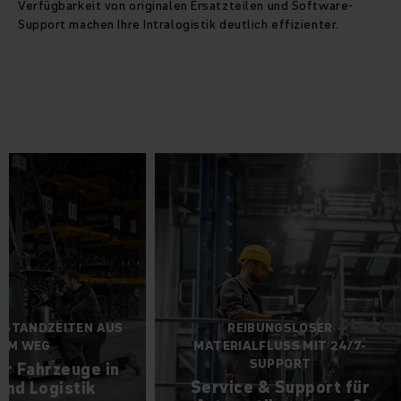
Prozesse in der Intralogistik miteinander verzahnt sind,
Verfügbarkeit von originalen Ersatzteilen und Software-
haben Störungen weitreichende Folgen. Abläufe werden
Support machen Ihre Intralogistik deutlich effizienter.
gestört und der Zeit- und Kostendruck wächst. Unsere
Services verschaffen Ihnen einen enormen
Wettbewerbsvorteil mit schnellem, persönlichem Support,
Full-Service-Paketen und präventiven Maßnahmen, die Ihre
Intralogistik ausfallsicher machen und Ihren Warendurchfluss
optimieren.
MEN STANDZEITEN AUS
REIBUNGSLOSER
DEM WEG
MATERIALFLUSS MIT 24/7-
SUPPORT
e für Fahrzeuge in
Service & Support für
er und Logistik