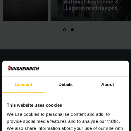
Automatiksysteme &
Lagereinrichtungen
Consent
Details
About
This website uses cookies
We use cookies to personalise content and ads, to
SCHNELL, EINFACH UND SMART
provide social media features and to analyse our traffic.
Mit Call4Service von kurzen Reaktionszeiten
We also share information about your use of our site with