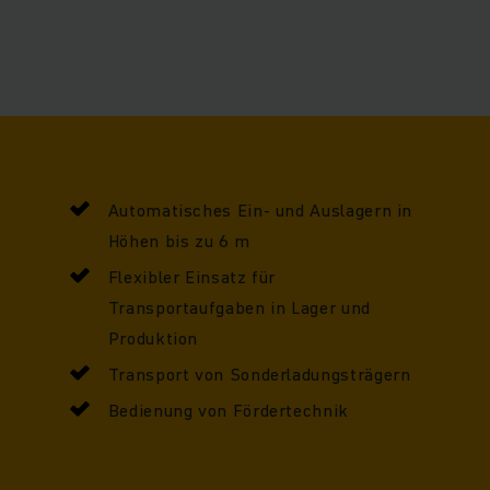
umfeld spielen sie ihre Vorteile aus: Eine Bedienung von Fö
abe auf statischen Stationen ist mit Hochhubfahrzeugen m
zbereiche ist die Mobile-Robot-Lösung für alle Branchen gee
Gegengewichtsstapler oder manuelle Hochhubwagen einges
n Mobile Robots von Jungheinrich diese Aufgaben übernehm
Automatisches Ein- und Auslagern in
Höhen bis zu 6 m
Flexibler Einsatz für
Transportaufgaben in Lager und
Produktion
Transport von Sonderladungsträgern
Bedienung von Fördertechnik