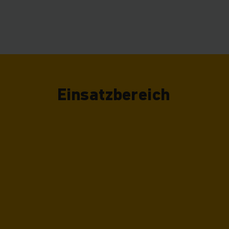
Auch im Produktions
Aufnahme und Abg
flexiblen Einsat
Schubmaststapler, 
nu
Einsatzbereich