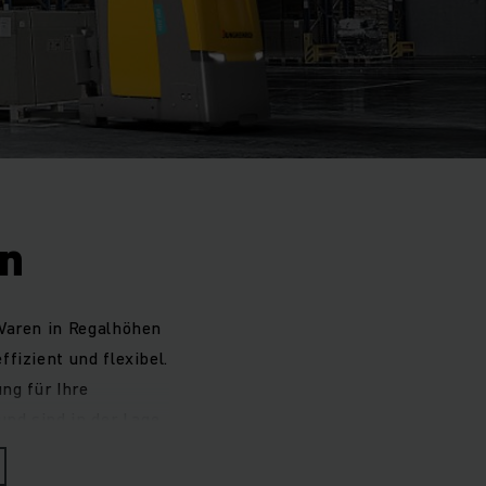
n
Waren in Regalhöhen
fizient und flexibel.
ng für Ihre
nd sind in der Lage,