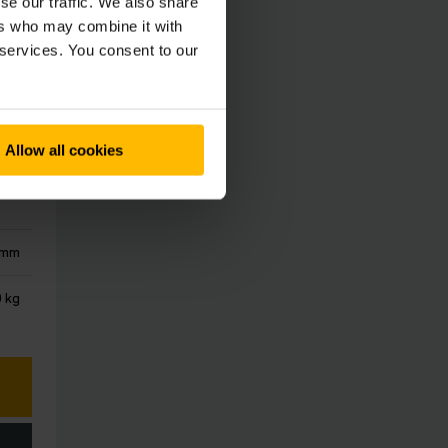
se our traffic. We also share
ers who may combine it with
 services. You consent to our
r
Allow all cookies
 mm
0 kg