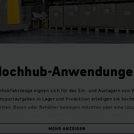
Hochhub-Anwendunge
hhubfahrzeuge eignen sich für das Ein- und Auslagern von 
nsportaufgaben in Lager und Produktion erledigen sie hochef
etten, Boxen oder Behälter bewegen möchten oder eine Lösu
 benötigen – unsere Mobile Robots unterstützen Sie dabei u
bis zu 1.700 kg Gewicht aufzunehmen.
MEHR ANZEIGEN