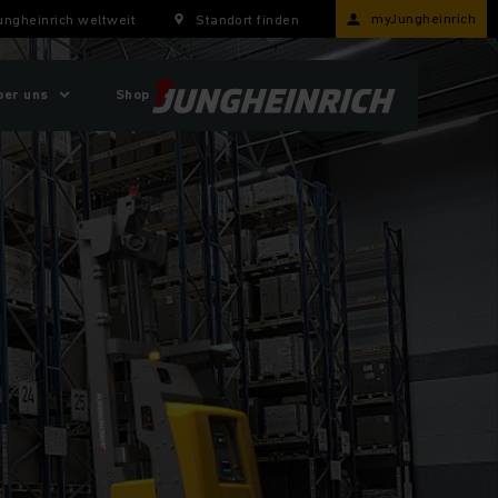
myJungheinrich
ungheinrich weltweit
Standort finden
ber uns
Shop