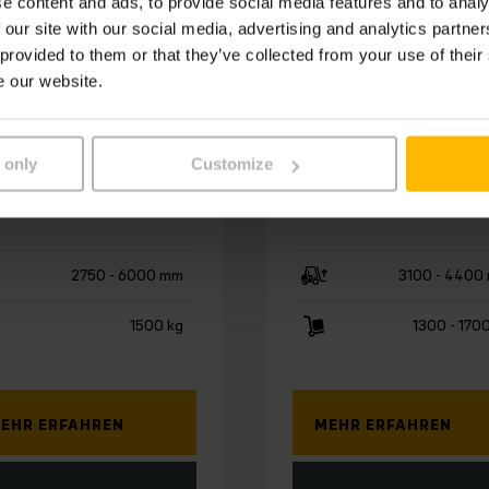
e content and ads, to provide social media features and to analy
 our site with our social media, advertising and analytics partn
 provided to them or that they’ve collected from your use of their
e our website.
215a
ERC 213a/ 217a
hrerloses
Automatisierte
ansportsystem
Hoch­hubwagen
 only
Customize
eitragendes
chhub-FTF
2750 - 6000 mm
3100 - 4400
1500 kg
1300 - 170
EHR ERFAHREN
MEHR ERFAHREN