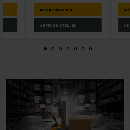
MEHR ERFAHREN
ME
ANFRAGE STELLEN
AN