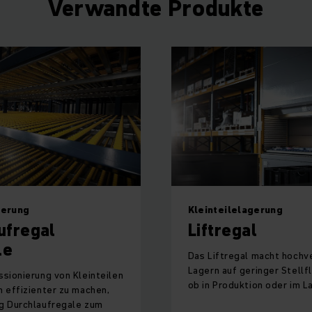
Verwandte Produkte
gerung
Kleinteilelagerung
ufregal
Liftregal
le
Das Liftregal macht hochv
Lagern auf geringer Stellf
sionierung von Kleinteilen
ob in Produktion oder im L
 effizienter zu machen,
g Durchlaufregale zum