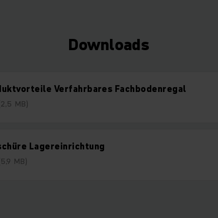
Downloads
duktvorteile Verfahrbares Fachbodenregal
(2,5 MB)
schüre Lagereinrichtung
(5,9 MB)