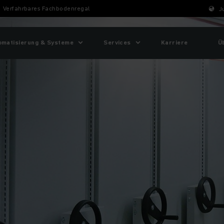
Verfahrbares Fachbodenregal
J
omatisierung & Systeme
Services
Karriere
Ü