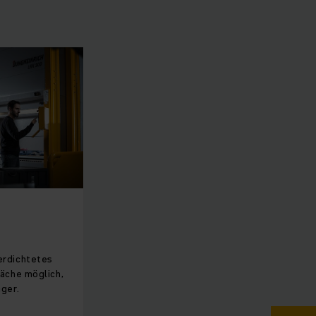
erdichtetes
läche möglich,
ager.