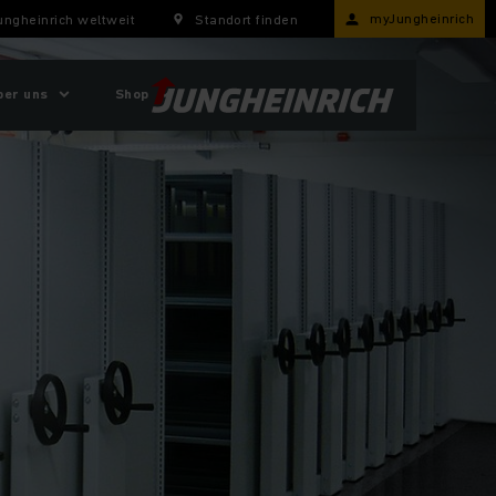
myJungheinrich
ungheinrich weltweit
Standort finden
ber uns
Shop