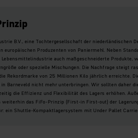
rinzip
trie B.V., eine Tochtergesellschaft der niederländischen De
en europäischen Produzenten von Paniermehl. Neben Standa
 Lebensmittelindustrie auch maßgeschneiderte Produkte, w
größe oder spezielle Mischungen. Die Nachfrage steigt ras
die Rekordmarke von 25 Millionen Kilo jährlich erreichte. 
in Barneveld nicht mehr unterbringen. Wir sollten daher di
eitig die Effizienz und Flexibilität des Lagers erhöhen. A
 weiterhin das FiFo-Prinzip (First-in First-out) der Lagerun
r: ein Shuttle-Kompaktlagersystem mit Under Pallet Carrie