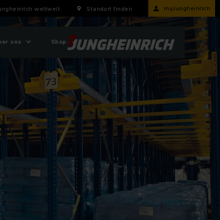
myJungheinrich
ungheinrich weltweit
Standort finden
ber uns
Shop