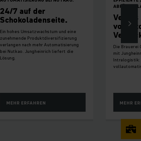
ABFÜLLANL
24/7 auf der
Veltins
Schokoladenseite.
vollaut
Ein hohes Umsatzwachstum und eine
Verpack
zunehmende Produktdiversifizierung
verlangen nach mehr Automatisierung
Die Brauerei 
bei Nutkao. Jungheinrich liefert die
mit Junghein
Lösung.
Intralogistik
vollautomati
MEHR ERFAHREN
MEHR ER