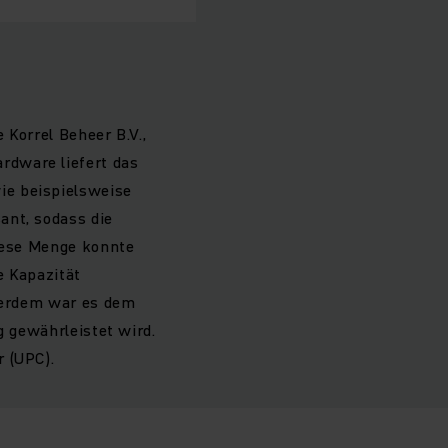
 Korrel Beheer B.V.,
rdware liefert das
ie beispielsweise
ant, sodass die
Diese Menge konnte
e Kapazität
ußerdem war es dem
g gewährleistet wird.
r (UPC).