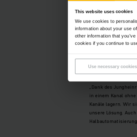
besonders kostengün
This website uses cookies
Unterfahren der Pal
We use cookies to personalis
bzw. ausgelagert we
information about your use of
Kanalbefüllung. Zur
other information that you’ve
UPC steuern, denn d
cookies if you continue to us
integriert. Das Unte
Flexibel u
Use necessary cookies
„Dank des Jungheinr
in einem Kanal ohne
Kanäle lagern. Wir s
unsere Lösung. Auch 
Halbautomatisierung 