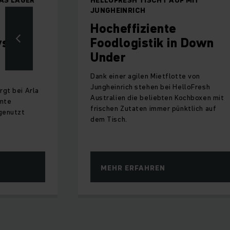
JUNGHEINRICH
Hocheffiziente
ystem
Foodlogistik in Down
Under
Dank einer agilen Mietflotte von
Jungheinrich stehen bei HelloFresh
gt bei Arla
Australien die beliebten Kochboxen mit
amte
frischen Zutaten immer pünktlich auf
genutzt
dem Tisch.
MEHR ERFAHREN