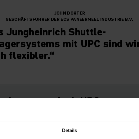
JOHN DOKTER
GESCHÄFTSFÜHRER DER ECS PANEERMEEL INDUSTRIE B.V.
 Jungheinrich Shuttle-
agersystems mit UPC sind wi
h flexibler.“
ere Lagerung dank UPC
 Lagerstruktur von ECS größtenteils aus Einfahrregalen. Di
erfahrzeug und Shuttle bietet dagegen zahlreiche Vorteile.
Details
 hohe Raumdichte und eine halbautomatische Palettenlagerun