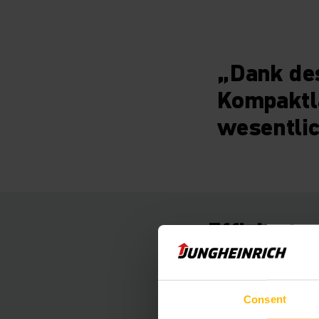
„Dank des
Kompaktl
wesentlic
Effizient
Bislang bestand die
aus Kanalregal, Träg
Consent
ermöglicht sie eine