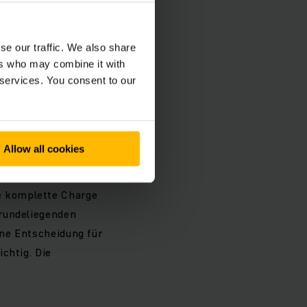
UPC. Das
rhin nach FiFo ein-
se our traffic. We also share
argenweise
ers who may combine it with
rend der Anfahrt den
 services. You consent to our
des Staplers
rn.
Allow all cookies
e komplette Charge
grundeliegenden
ine Entscheidung für
chtig. Die