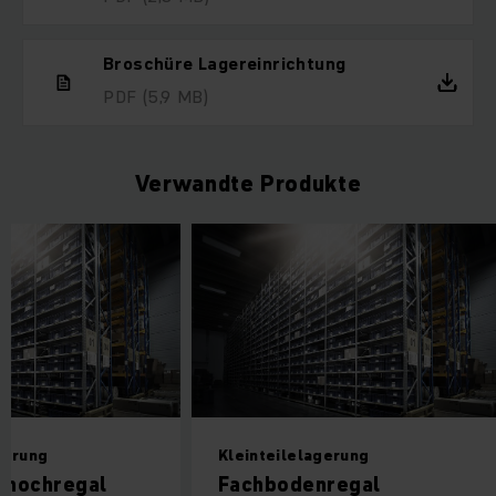
Broschüre Lagereinrichtung
PDF
(5,9 MB)
Verwandte Produkte
gerung
Kleinteilelagerung
nhochregal
Fachbodenregal