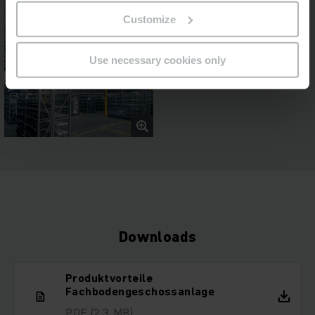
Customize
Use necessary cookies only
Downloads
Produktvorteile
Fachbodengeschossanlage
PDF
(2,3 MB)