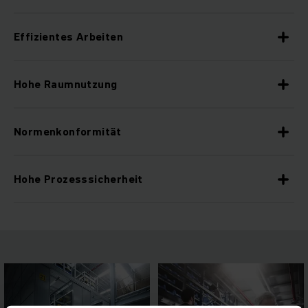
Effizientes Arbeiten
Hohe Raumnutzung
Normenkonformität
Hohe Prozesssicherheit