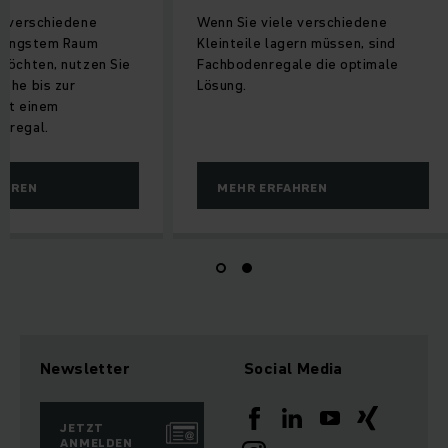
e verschiedene
Wenn Sie viele verschiedene
f engstem Raum
Kleinteile lagern müssen, sind
möchten, nutzen Sie
Fachbodenregale die optimale
öhe bis zur
Lösung.
mit einem
hregal.
AHREN
MEHR ERFAHREN
Newsletter
Social Media
JETZT
ANMELDEN