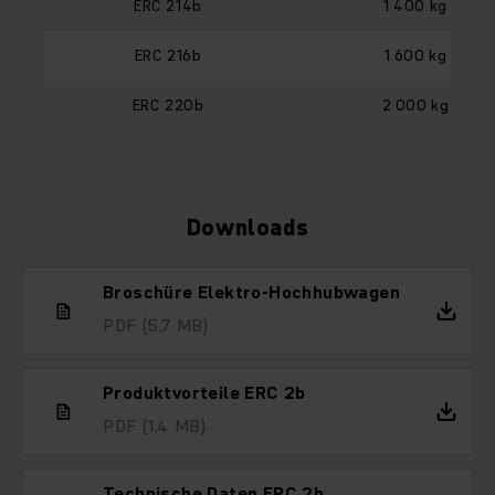
ERC 214b
1 400 kg
ERC 216b
1 600 kg
ERC 220b
2 000 kg
Downloads
Broschüre Elektro-Hochhubwagen
PDF
(5,7 MB)
Produktvorteile ERC 2b
PDF
(1,4 MB)
Technische Daten ERC 2b