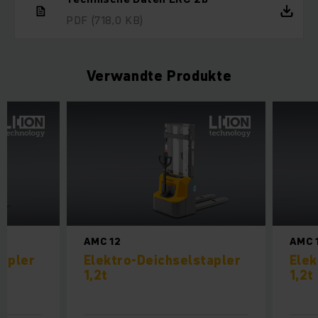
PDF
(718,0 KB)
Verwandte Produkte
AMC 12
AMC 
tapler
Elektro-Deichselstapler
Elek
1,2t
1,2t