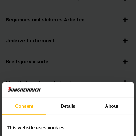
Bequemes und sicheres Arbeiten
Jederzeit informiert
Breitspurvariante
Flexible Einsatzmöglichkeiten im
Mitfahrbetrieb
Consent
Details
About
Flexibilität im Mitgängerbetrieb
This website uses cookies
Zusatzausstattung