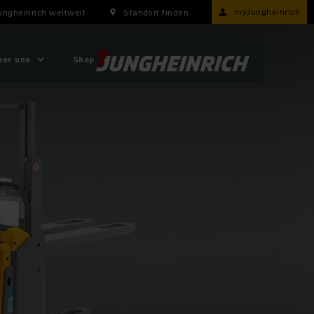
myJungheinrich
ungheinrich weltweit
Standort finden
ber uns
Shop