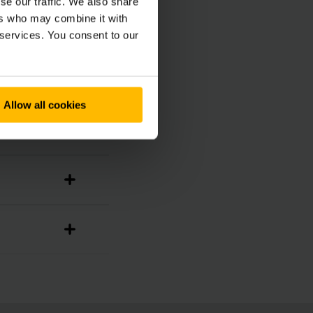
se our traffic. We also share
ers who may combine it with
 services. You consent to our
Allow all cookies