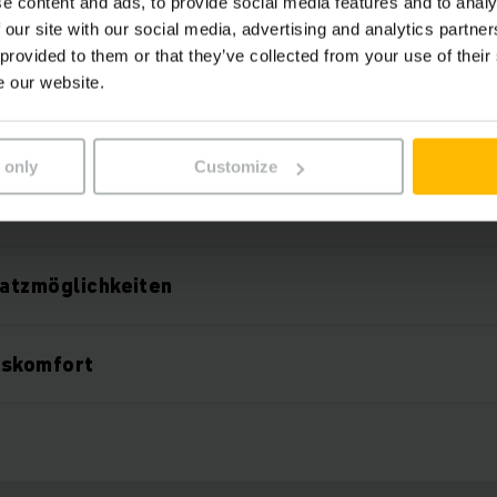
e content and ads, to provide social media features and to analy
 our site with our social media, advertising and analytics partn
 Lithium-Ionen-Batteriekonzept
 provided to them or that they’ve collected from your use of their
e our website.
rstabilität
 only
Customize
sicherheit
satzmöglichkeiten
tskomfort