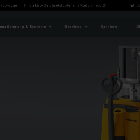
Hubwagen
Elektro-Deichselstapler mit Radarmhub 2t
J
omatisierung & Systeme
Services
Karriere
Ü