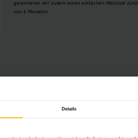
garantieren wir zudem einen einfachen Wechsel zurüc
von 6 Monaten.
Features
Details
 Palettenhandling