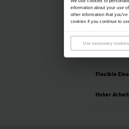
We use cookies to personalis
information about your use of
Skalierbares
other information that you’ve
cookies if you continue to us
Maximale Fah
Use necessary cookies
Hohe Arbeits
Flexible Ein
Hoher Arbei