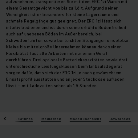
aufzunehmen, transportieren Sie mit dem ERC 1zi Waren mit
einem Gesamtgewicht von bis zu 1,6 t. Aufgrund seiner
Wendigkeit ist er besonders für kleine Lagerräume und
schmale Regalgänge gut geeignet. Der ERC 1zi lässt sich
intuitiv bedienen und ist durch seine erhöhte Bodenfreiheit
auch auf unebenen Böden im Außenbereich, bei
Schwellenfahrten sowie bei leichten Steigungen einsetzbar.
Kleine bis mittelgroße Unternehmen können dank seiner
Flexibilität fast alle Arbeiten mit nur einem Gerät
durchführen. Drei optionale Batteriekapazitäten sowie drei
unterschiedliche Leistungsklassen beim Einbauladegerät
sorgen dafür, dass sich der ERC 1zi je nach gewünschtem
Einsatzprofil ausstatten und an jeder Steckdose aufladen
lässt – mit Ladezeiten schon ab 1,5 Stunden.
eile
Features
Mediathek
Modellübersicht
Downloads