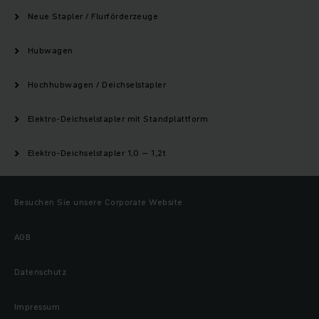
Neue Stapler / Flurförderzeuge
Hubwagen
Hochhubwagen / Deichselstapler
Elektro-Deichselstapler mit Standplattform
Elektro-Deichselstapler 1,0 – 1,2t
Besuchen Sie unsere Corporate Website
AGB
Datenschutz
Impressum