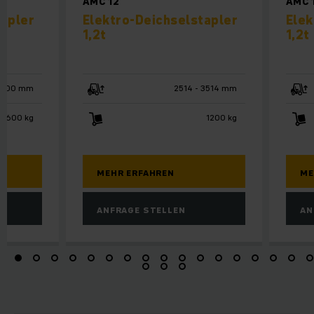
AMC 12
AMC 
tapler
Elektro-Deichselstapler
Elek
1,2t
1,2t
6000 mm
2514 - 3514 mm
 1600 kg
1200 kg
MEHR ERFAHREN
ME
ANFRAGE STELLEN
AN