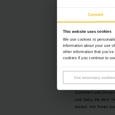
Consent
This website uses cookies
We use cookies to personalis
Um dieses Video 
information about your use of
Sie bitte die Co
other information that you’ve
"Marketing".
cookies if you continue to us
Use necessary cookies
Es sind Menschen wie
kümmert und Christop
und Sally, die dem 
darauf, mit Ihnen z