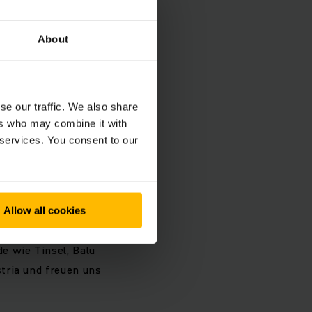
About
se our traffic. We also share
ers who may combine it with
 services. You consent to our
Allow all cookies
e Regalplanung
e wie Tinsel, Balu
tria und freuen uns