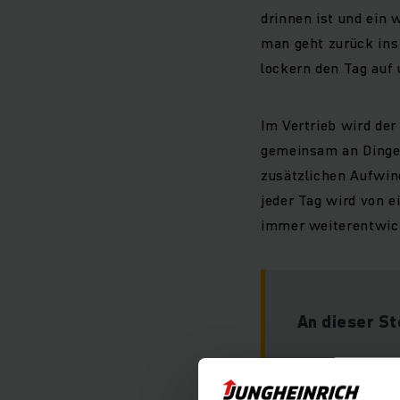
drinnen ist und ein 
man geht zurück ins 
lockern den Tag auf
Im Vertrieb wird de
gemeinsam an Dinge 
zusätzlichen Aufwind
jeder Tag wird von e
immer weiterentwick
An dieser St
Leider können 
Einstellungen n