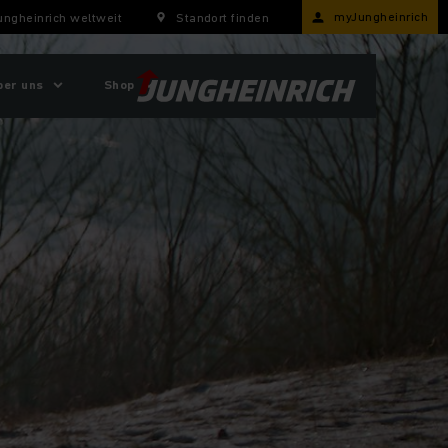
myJungheinrich
ungheinrich weltweit
Standort finden
ber uns
Shop