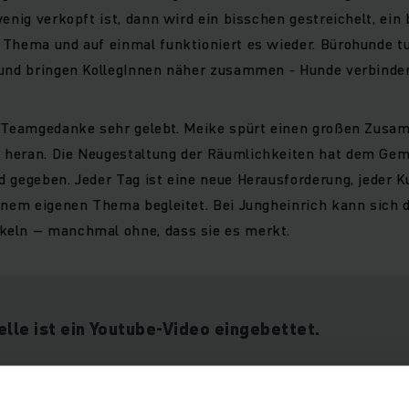
wenig verkopft ist, dann wird ein bisschen gestreichelt, ein 
Thema und auf einmal funktioniert es wieder. Bürohunde tun
 und bringen KollegInnen näher zusammen - Hunde verbinde
r Teamgedanke sehr gelebt. Meike spürt einen großen Zusa
heran. Die Neugestaltung der Räumlichkeiten hat dem Gem
 gegeben. Jeder Tag ist eine neue Herausforderung, jeder K
inem eigenen Thema begleitet. Bei Jungheinrich kann sich d
eln – manchmal ohne, dass sie es merkt.
elle ist ein Youtube-Video eingebettet.
wir Ihnen das Video aufgrund Ihrer getroffenen Cookie-
icht direkt anzeigen.