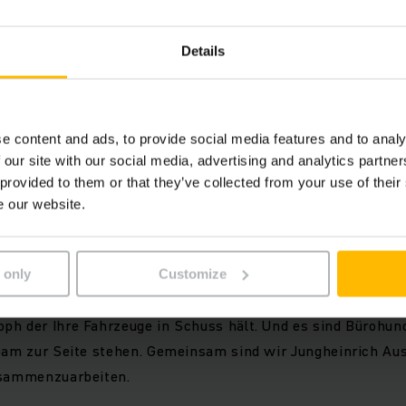
Details
e content and ads, to provide social media features and to analy
sehen zu können, akzeptieren
COOKIES ZULASSEN
 our site with our social media, advertising and analytics partn
okies der Kategorie
 provided to them or that they’ve collected from your use of their
e our website.
 only
Customize
 Meike die Ihre Aufträge bearbeitet, Gerald der sich um di
h der Ihre Fahrzeuge in Schuss hält. Und es sind Bürohund
Team zur Seite stehen. Gemeinsam sind wir Jungheinrich Aus
usammenzuarbeiten.