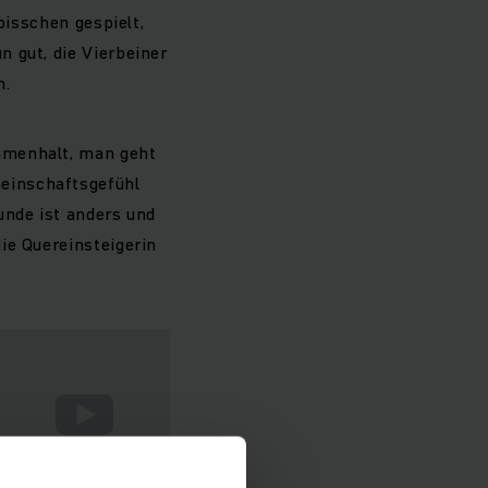
bisschen gespielt,
 gut, die Vierbeiner
n.
mmenhalt, man geht
einschaftsgefühl
unde ist anders und
ie Quereinsteigerin