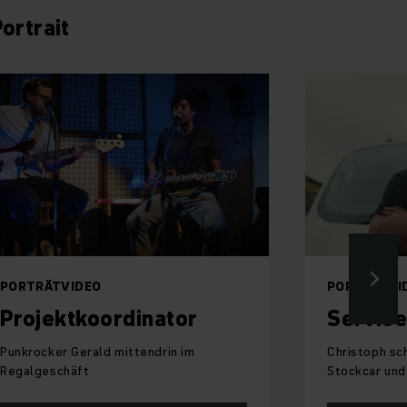
ortrait
PORTRÄTVIDEO
PORTRÄTVI
Projektkoordinator
Service
Punkrocker Gerald mittendrin im
Christoph sc
Regalgeschäft
Stockcar und