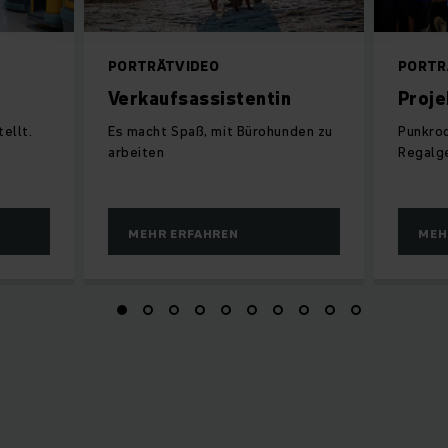
PORTRÄTVIDEO
PORTR
Verkaufsassistentin
Proje
ellt.
Es macht Spaß, mit Bürohunden zu
Punkroc
arbeiten
Regalg
MEHR ERFAHREN
MEH