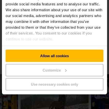
provide social media features and to analyse our traffic.
Wir suchen Menschen, die Spaß am Vorausdenken
We also share information about your use of our site with
haben, eigene Ideen einbringen und mutig die
our social media, advertising and analytics partners who
Initiative übernehmen.
may combine it with other information that you’ve
provided to them or that they’ve collected from your use
MEHR ERFAHREN
of their services. You consent to our cookies if you
continue to use our website.
Allow all cookies
Weitere Mitarbeiter und Mitarbeiterinnen im
Portrait
Customize
Use necessary cookies only