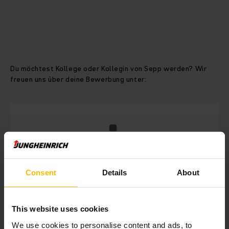
Du möchtest Kollege oder Kollegin von Sepp werden? Wir
freuen uns über deine Bewerbung unter:
Consent
Details
About
This website uses cookies
Jobs bei Jungheinrich Austria
We use cookies to personalise content and ads, to