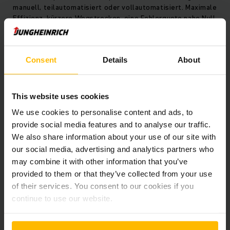
manuell, teilautomatisiert oder vollautomatisiert. Maximale
Effizienz, kürzere Wegstrecken, eine Fehlerquote nahe Null,
sichere und ergonomische Arbeitsplätze und absolute
Zukunftssicherheit. Das alles und noch mehr – vereint in
unseren innovativen Software- und
Consent
Details
About
Automatisierungslösungen.
This website uses cookies
We use cookies to personalise content and ads, to
provide social media features and to analyse our traffic.
We also share information about your use of our site with
our social media, advertising and analytics partners who
may combine it with other information that you’ve
provided to them or that they’ve collected from your use
of their services. You consent to our cookies if you
continue to use our website.