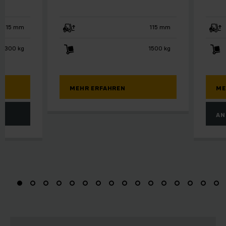
115 mm
115 mm
3300 kg
1500 kg
MEHR ERFAHREN
ME
AN