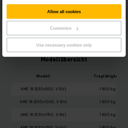
Allow all cookies
Customize
MEHR ANZEIGEN
Use necessary cookies only
Modellübersicht
Modell
Tragfähigkeit
AME 18 (530x800, V-BV)
1 800 kg
AME 18 (530x1000, V-BV)
1 800 kg
AME 18 (530x1150, V-BV)
1 800 kg
AME 18 (530x1150, V-GV)
1 800 kg