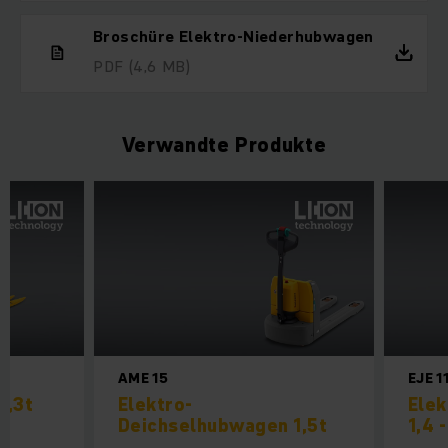
Broschüre Elektro-Niederhubwagen
PDF
(4,6 MB)
Verwandte Produkte
AME 15
EJE 1
3,3t
Elektro-
Ele
Deichselhubwagen 1,5t
1,4 -