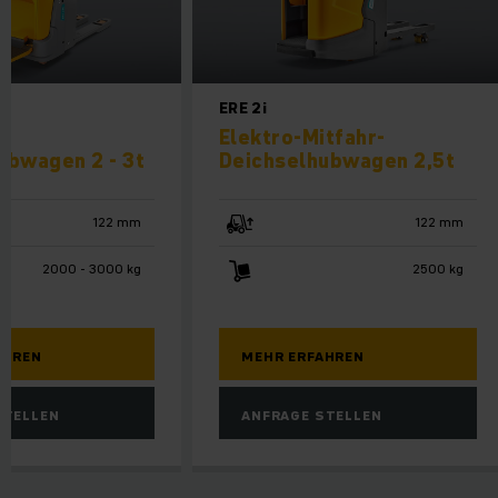
0
ERE 2i
Elektro-Mitfahr-
ubwagen 2 - 3t
Deichselhubwagen 2,5t
122 mm
122 mm
2000 - 3000 kg
2500 kg
AHREN
MEHR ERFAHREN
STELLEN
ANFRAGE STELLEN