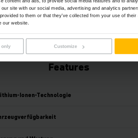
e content and ads, to provide social media features and to analy
Werk) steht Ihnen ein kostenloses Flottenmanag
 our site with our social media, advertising and analytics partn
zur Verfügung, das flexibel um verschiedene Hard
 provided to them or that they’ve collected from your use of their
e our website.
Komponenten erweitert werden kann.
 only
Customize
Features
Lithium-Ionen-Technologie
hrzeugverfügbarkeit