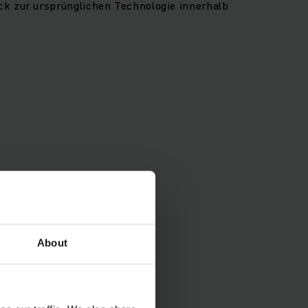
k zur ursprünglichen Technologie innerhalb
About
nergie und Kosten zu
er Telematikbox (ab