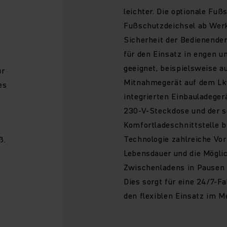
leichter. Die optionale Fuß
Fußschutzdeichsel ab Werk
Sicherheit der Bedienenden
für den Einsatz in engen 
geeignet, beispielsweise a
ür
Mitnahmegerät auf dem Lk
es
integrierten Einbauladeger
230-V-Steckdose und der s
Komfortladeschnittstelle b
Technologie zahlreiche Vort
ß.
Lebensdauer und die Möglic
Zwischenladens in Pausen 
Dies sorgt für eine 24/7-F
den flexiblen Einsatz im M