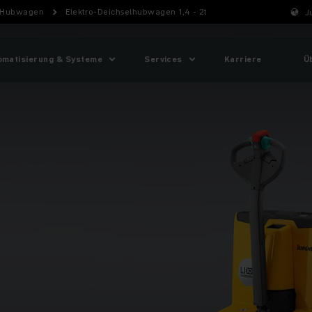
Hubwagen
Elektro-Deichselhubwagen 1,4 - 2t
J
omatisierung & Systeme
Services
Karriere
Ü