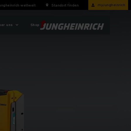
myJungheinrich
ungheinrich weltweit
Standort finden
ber uns
Shop