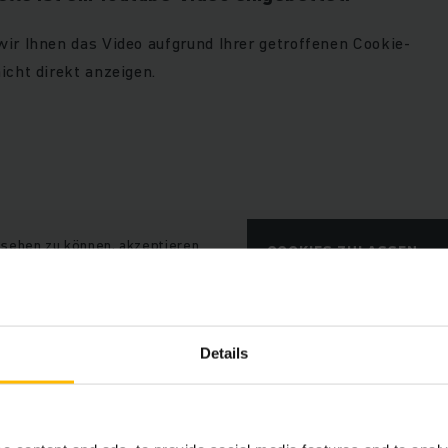
wir Ihnen das Video aufgrund Ihrer getroffenen Cookie-
icht direkt anzeigen.
sehen zu können, akzeptieren
COOKIES ZULASSEN
okies der Kategorie
Details