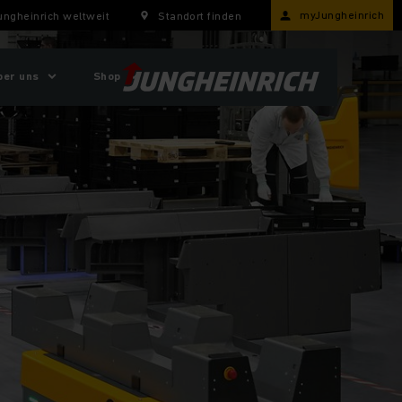
myJungheinrich
ungheinrich weltweit
Standort finden
ber uns
Shop