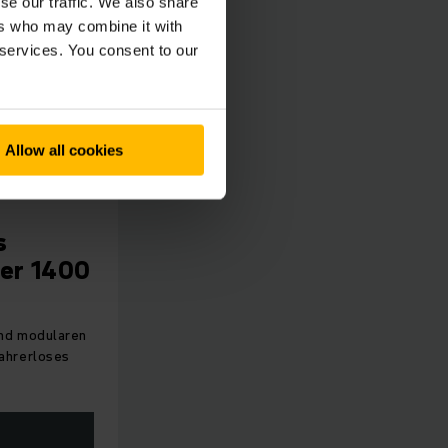
se our traffic. We also share
ers who may combine it with
 services. You consent to our
Allow all cookies
s
er 1400
und modularen
ahrerloses