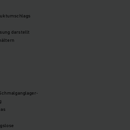
oduktumschlags
sung darstellt
hältern
 Schmalganglager-
g
das
ngslose