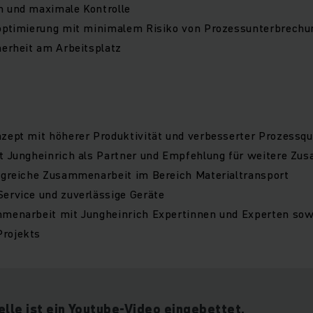
n und maximale Kontrolle
roptimierung mit minimalem Risiko von Prozessunterbrechu
herheit am Arbeitsplatz
zept mit höherer Produktivität und verbesserter Prozessqu
it Jungheinrich als Partner und Empfehlung für weitere Z
olgreiche Zusammenarbeit im Bereich Materialtransport
ervice und zuverlässige Geräte
mmenarbeit mit Jungheinrich Expertinnen und Experten sowi
rojekts
elle ist ein Youtube-Video eingebettet.