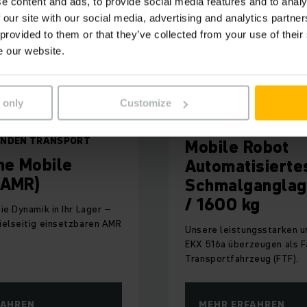
e content and ads, to provide social media features and to analy
 our site with our social media, advertising and analytics partn
 provided to them or that they’ve collected from your use of their
e our website.
 only
Customize
PAKT, STARK IM
EKX 5a
ENDEN TRANSPORT
Mobile Robot
e Mobile
Automatisierte
(AMR)
Schmalganglag
/ 1600 kg
ie Dynamik in Ihr Lager –
ielseitig einsetzbaren AMR
Unsere leistungsstarken 
EKX 516a überzeugen als F
Transportfahrzeug (FTF).
FAHREN
MEHR ERFAHREN