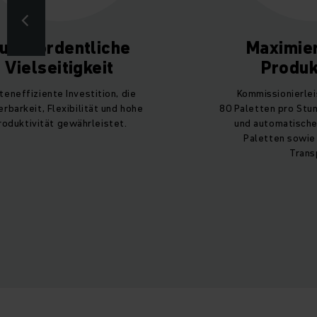
ußerordentliche
Maximie
Vielseitigkeit
Produk
teneffiziente Investition, die
Kommissionierlei
erbarkeit, Flexibilität und hohe
80 Paletten pro Stun
roduktivität gewährleistet.
und automatische
Paletten sowie
Trans