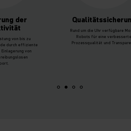
rung der
Qualitätssicheru
tivität
Rund um die Uhr verfügbare Mo
Robots für eine verbessert
stung von bis zu
Prozessqualität und Transpare
de durch effiziente
 Einlagerung von
 reibungslosen
port.