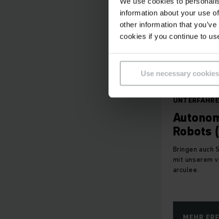
We use cookies to personalis
information about your use of
other information that you’ve
cookies if you continue to us
Use necessary cookies
WENDIG, KOM
UNTERFAHR
Autonom
Robots 
Bringen auch S
mit unserem v
arculee.
MEHR ER