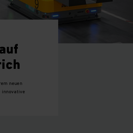
auf
rich
hrem neuen
 innovative