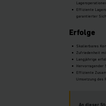
Lageroperatione
Effiziente Lage
garantierter Sic
Erfolge
Skalierbares Kon
Zufriedenheit m
Langjährige erf
Hervorragender S
Effiziente Zusa
Umsetzung des P
An dieser St