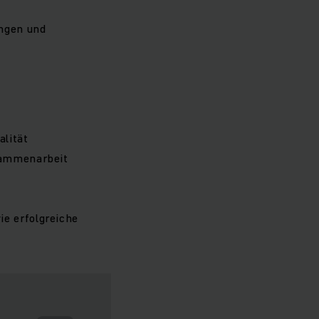
ngen und
alität
usammenarbeit
e erfolgreiche