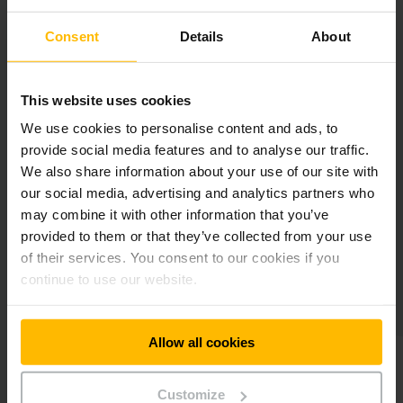
Consent
Details
About
This website uses cookies
Steuerungssoftware
We use cookies to personalise content and ads, to
provide social media features and to analyse our traffic.
Systemintegration
We also share information about your use of our site with
our social media, advertising and analytics partners who
may combine it with other information that you’ve
provided to them or that they’ve collected from your use
of their services. You consent to our cookies if you
continue to use our website.
Und so einfach geht's
Allow all cookies
Customize