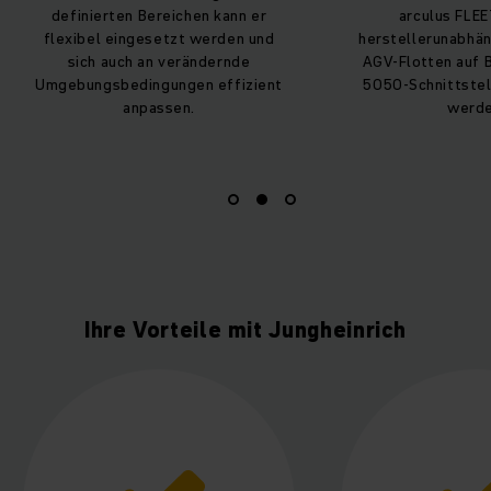
Bereichen kann er
arculus FLEET können
esetzt werden und
herstellerunabhängige AMR- und
an verändernde
AGV-Flotten auf Basis der VDA-
ngungen effizient
5050-Schnittstellen betrieben
passen.
werden.
Ihre Vorteile mit Jungheinrich