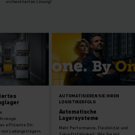
orchestrierten Lösung!
Automatisiertes
AUTOMATISIEREN 
Schmalganglager
LOGISTIKERFOLG
Automatische
Automatisierte
Lagersystem
Schmalgangfahrzeuge
ermöglichen das effiziente Ein-
Mehr Performance, F
und Auslagern von Ladungsträgern
Zukunftsfähigkeit: 