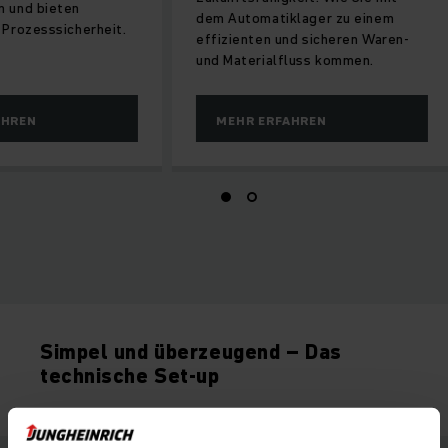
in hohen Höhen und bieten
dem Automatiklage
zugleich volle Prozesssicherheit.
effizienten und si
und Materialfluss 
MEHR ERFAHREN
MEHR ERFAHRE
Simpel und überzeugend – Das
technische Set-up