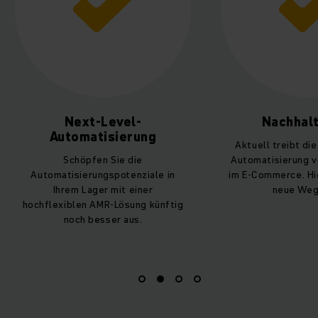
Nachhaltigkeit
Sicher
Aktuell treibt die Pandemie die
Mit ausgereiften
Automatisierung voran, vor allem
Hersteller-Servic
im E-Commerce. Hier zeigen AMRs
kompletten Leben
neue Wege auf.
wir Ihnen die Ge
grundsoliden I