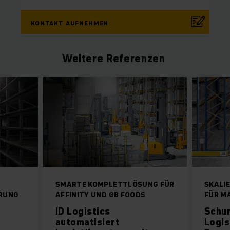
KONTAKT AUFNEHMEN
Weitere Referenzen
SMARTE KOMPLETTLÖSUNG FÜR
SKALI
RUNG
AFFINITY UND GB FOODS
FÜR M
ID Logistics
Schu
automatisiert
Logis