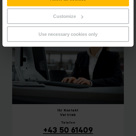
einen Beratungstermin zu vereinbaren.
Customize
Use necessary cookies only
Ihr
Kontakt
Vertrieb
Telefon
+43 50 61409