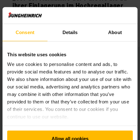
ihrer Einlagerung im Hochregallager
werden unsere Fahrer optimal durch
die Assistenzsysteme von
Jungheinrich unterstützt.“
Consent
Details
About
This website uses cookies
We use cookies to personalise content and ads, to
Referenzblatt Wahl & Co
provide social media features and to analyse our traffic.
PDF
(249,6 KB)
We also share information about your use of our site with
our social media, advertising and analytics partners who
may combine it with other information that you’ve
provided to them or that they’ve collected from your use
of their services. You consent to our cookies if you
Möchten auch Sie die Leistung und
continue to use our website.
Effizienz Ihres Betriebs erhöhen?
Dann nehmen Sie Kontakt mit uns auf, um
Allow all cookies