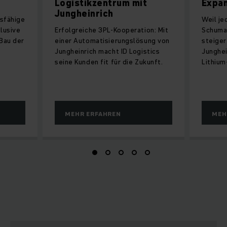
Logistikzentrum mit
Expa
Jungheinrich
tsfähige
Weil je
klusive
Erfolgreiche 3PL-Kooperation: Mit
Schuma
 Bau der
einer Automatisierungslösung von
steiger
Jungheinrich macht ID Logistics
Junghei
seine Kunden fit für die Zukunft.
Lithium
MEHR ERFAHREN
MEH