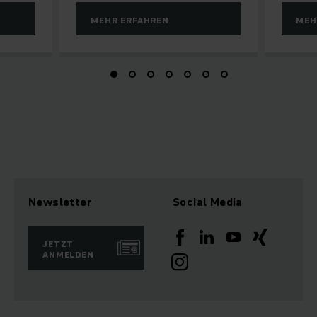
MEHR ERFAHREN
MEH
Newsletter
Social Media
JETZT
ANMELDEN