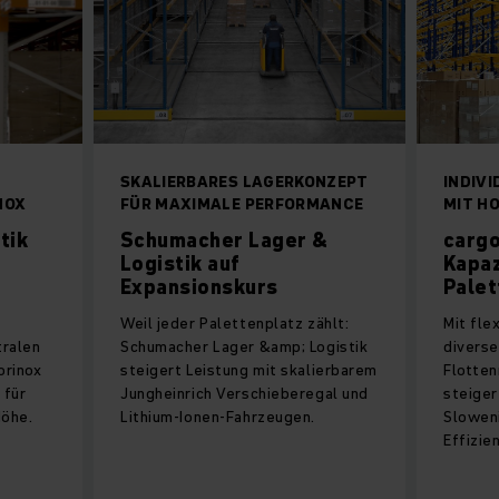
SKALIERBARES LAGERKONZEPT
INDIV
NOX
FÜR MAXIMALE PERFORMANCE
MIT HO
tik
Schumacher Lager &
cargo
Logistik auf
Kapaz
Expansionskurs
Palet
Weil jeder Palettenplatz zählt:
Mit fle
tralen
Schumacher Lager &amp; Logistik
divers
orinox
steigert Leistung mit skalierbarem
Flotte
 für
Jungheinrich Verschieberegal und
steiger
Höhe.
Lithium-Ionen-Fahrzeugen.
Sloweni
Effizie