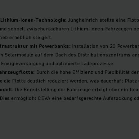
Lithium-Ionen-Technologie:
Jungheinrich stellte eine Flot
und schnell zwischenladbaren Lithium-Ionen-Fahrzeugen ber
ieb erheblich steigert.
nfrastruktur mit Powerbanks:
Installation von 20 Powerbank
n Solarmodule auf dem Dach des Distributionszentrums an
 Energieversorgung und optimierte Ladeprozesse.
ahrzeugflotte:
Durch die hohe Effizienz und Flexibilität de
 die Flotte deutlich reduziert werden, was dauerhaft Platz 
odell:
Die Bereitstellung der Fahrzeuge erfolgt über ein flex
 Dies ermöglicht CEVA eine bedarfsgerechte Aufstockung od