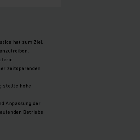
tics hat zum Ziel,
anzutreiben.
tterie-
ner zeitsparenden
 stellte hohe
und Anpassung der
laufenden Betriebs