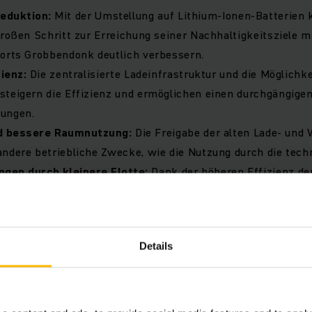
eduktion:
Mit der Umstellung auf Lithium-Ionen-Batterien
großen Schritt zur Erreichung seiner Nachhaltigkeitsziele 
dorts Grobbendonk deutlich verbessern.
ienz:
Die zentralisierte Ladeinfrastruktur und die Möglichke
steigern die Effizienz und ermöglichen einen durchgängige
ungen.
d bessere Raumnutzung:
Die Freigabe der alten Lade- und
ndere betriebliche Zwecke, wie die Nutzung durch die tech
gen durch kleinere Flotte:
Dank der höheren Effizienz de
 die Flotte verkleinert werden, was zu niedrigeren Betrieb
ergieversorgung:
Die Integration von Solarpanels und Powe
 ermöglichte nicht nur Peak Shaving, sondern auch eine si
Details
n.