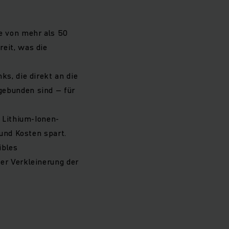
te von mehr als 50
eit, was die
s, die direkt an die
gebunden sind – für
r Lithium-Ionen-
und Kosten spart.
ibles
er Verkleinerung der