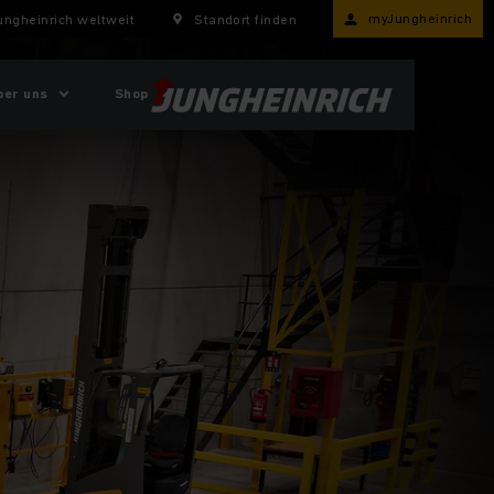
myJungheinrich
ungheinrich weltweit
Standort finden
ber uns
Shop