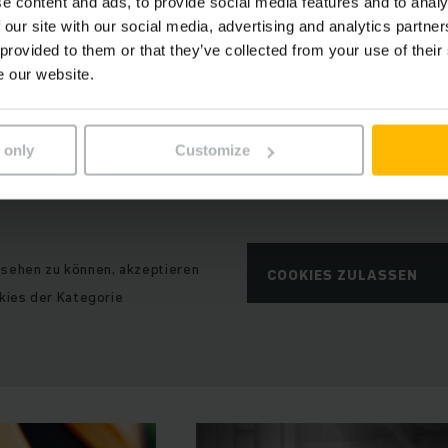
e content and ads, to provide social media features and to analy
elle ist ein Youtube-Video eingebettet.
 our site with our social media, advertising and analytics partn
 provided to them or that they’ve collected from your use of their
wir Ihnen das Video aufgrund Ihrer getroffenen Cookie-
e our website.
icht direkt anzeigen.
 only
Customize
sehen zu können, akzeptieren
COOKIES ZULASSEN
okies der Kategorie