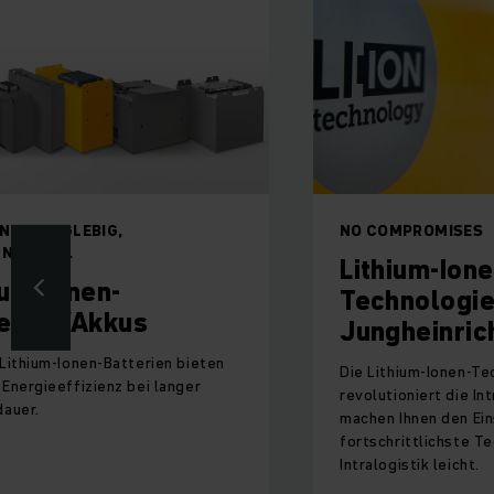
ENT, LANGLEBIG,
NO COMPROMISES
NGSFREI.
Lithium-Ione
ium-Ionen-
Technologie
erien/Akkus
Jungheinric
Lithium-Ionen-Batterien bieten
Die Lithium-Ionen-Te
Energieeffizienz bei langer
revolutioniert die Int
auer.
machen Ihnen den Eins
fortschrittlichste Te
Intralogistik leicht.