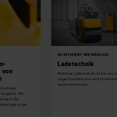
SO EFFIZIENT WIE MÖGLICH
n-
Ladetechnik
 von
Moderne Ladetechnik ist bei uns 
h
lange Standard und wird kontinuier
weiterentwickelt.
chnologie
ralogistik. Wir
tieg in die
chnologie in der