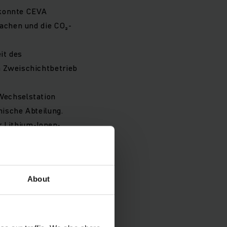
 konnte CEVA
machen und die CO₂-
it des
n Zweischichtbetrieb
 Wechselstation
nische Abteilung.
r Lithium-Ionen-
skosten führt.
rbanks zur
gnifikante Reduktion
About