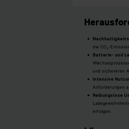
Herausfor
Nachhaltigkeit
die CO₂-Emission
Batterie- und L
Wechselprozesse
und sichereren A
Intensive Nutz
Anforderungen an
Reibungslose U
Ladegewohnheite
erfolgen.