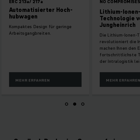
ERC 213a/ 217a
NO COMPROMISES
Automatisierter Hoch­
Lithium-Ionen-
hubwagen
Technologie v
Jungheinrich
Kompaktes Design für geringe
Arbeitsgangbreiten.
Die Lithium-Ionen-T
revolutioniert die In
machen Ihnen den Ei
fortschrittlichste 
der Intralogistik lei
MEHR ERFAHREN
MEHR ERFAHREN