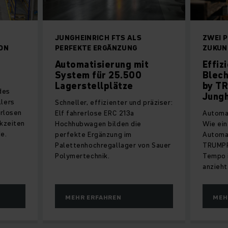
JUNGHEINRICH FTS ALS
ZWEI P
ON
PERFEKTE ERGÄNZUNG
ZUKUN
Automatisierung mit
Effiz
System für 25.500
Blec
Lagerstellplätze
by T
des
Jungh
lers
Schneller, effizienter und präziser:
erlosen
Elf fahrerlose ERC 213a
Automat
kzeiten
Hochhubwagen bilden die
Wie ein
e.
perfekte Ergänzung im
Automa
Palettenhochregallager von Sauer
TRUMPF
Polymertechnik.
Tempo i
anzieht
MEHR ERFAHREN
MEH