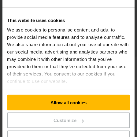
This website uses cookies
We use cookies to personalise content and ads, to
provide social media features and to analyse our traffic.
We also share information about your use of our site with
our social media, advertising and analytics partners who
may combine it with other information that you’ve
provided to them or that they’ve collected from your use
AXEL BAACKE
of their services. You consent to our cookies if you
SENIOR PROCESS ENGINEER GUNDLACH PACKAGING
continue to use our website.
GROUP
„Innovativ, agil und smart – das
Fahrerlose Transportsystem von
Allow all cookies
Jungheinrich ist die perfekte
Ergänzung für unsere anspruchsvolle
Customize
Produktionslogistik.“