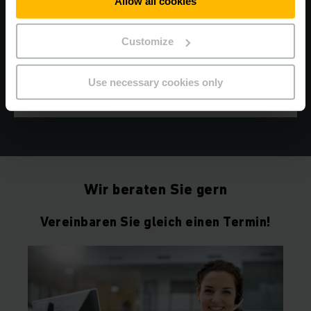
Allow all cookies
SCHNELL, EINFACH UND SMART
Mit Call4Service von kurzen Reaktionszeiten
Customize
profitieren
Use necessary cookies only
ALLE INFOS
Wir beraten Sie gern
Vereinbaren Sie gleich einen Termin!