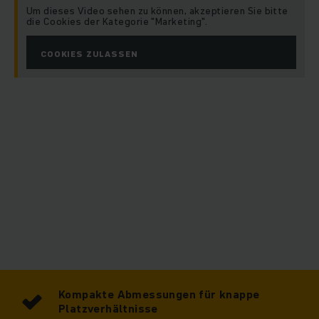
Batteriekapazitäten und Einbauladegeräten mit
Um dieses Video sehen zu können, akzeptieren Sie bitte
die Cookies der Kategorie "Marketing".
unterschiedlicher Leistung
COOKIES ZULASSEN
Als Pioniere und führende Experten der Intralogistik wollen
wir die Erwartungen unserer Kunden mit jedem Produkt
übertreffen.Diese Denkweise spiegelt sich in unseren neuen
EJC-1i- und ERC-1i-Fahrzeugfamilien wider: Profitieren Sie
jetzt auch im Einstiegssegment von den Vorteilen unserer
innovativen Hochhubwagen und einem starken Preis-
Leistungs-Verhältnis!
Kompakte Abmessungen für knappe
Platzverhältnisse