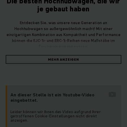
Die besten Hochhubwagen, die wir
je gebaut haben
Entdecken Sie, was unsere neue Generation an
Hochhubwagen so außergewöhnlich macht! Mit einer
einzigartigen Kombination aus Kompaktheit und Performance
können die EJC-1i- und ERC-1i-Reihen neue Maßstäbe im
Einstiegssegment setzen:
MEHR ANZEIGEN
Das kompakteste Fahrzeug mit der höchsten
Resttragfähigkeit im Wettbewerbsvergleich
Ideal für kleine bis mittelgroße Unternehmen,
Einzelhandelsgeschäfte oder Produktionsbetriebe
– überall wo es mal eng wird und hoch hinausgeht
An dieser Stelle ist ein Youtube-Video
Die Elektro-Hochhubwagen überzeugen mit
eingebettet.
Energieeffizienz und Zuverlässigkeit dank unserer
hochmodernen Lithium-Ionen-Technologie
Leider können wir Ihnen das Video aufgrund Ihrer
getroffenen Cookie-Einstellungen nicht direkt
Wählen Sie passend zu Ihren individuellen
anzeigen.
Anforderungen zwischen verschiedenen