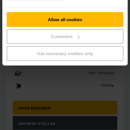
Allow all cookies
Customize
EJC 110bi
Use necessary cookies only
Elektro-Deichselstapler 1t
1170 - 1970 mm
1000 kg
MEHR ERFAHREN
ANFRAGE STELLEN