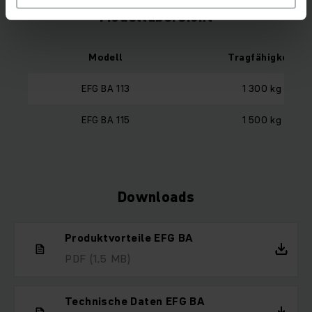
Modellübersicht
Modell
Tragfähigkeit
EFG BA 113
1 300 kg
EFG BA 115
1 500 kg
Downloads
Produktvorteile EFG BA
PDF
(1,5 MB)
Technische Daten EFG BA