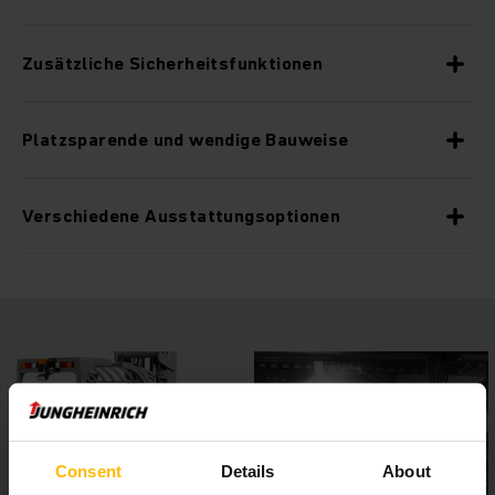
Zusätzliche Sicherheitsfunktionen
Platzsparende und wendige Bauweise
Verschiedene Ausstattungsoptionen
Consent
Details
About