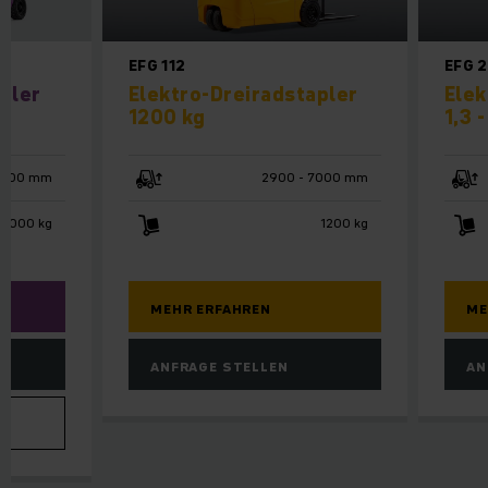
EFG 112
EFG 
pler
Elektro-Dreiradstapler
Elek
1200 kg
1,3 -
4800 mm
2900 - 7000 mm
 3000 kg
1200 kg
MEHR ERFAHREN
ME
ANFRAGE STELLEN
AN