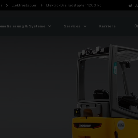
er
Elektrostapler
Elektro-Dreiradstapler 1200 kg
J
omatisierung & Systeme
Services
Karriere
Ü