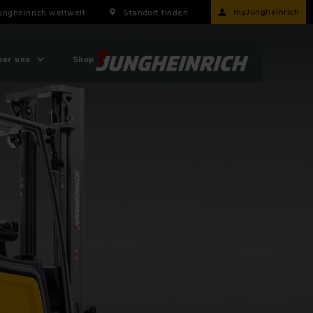
myJungheinrich
ungheinrich weltweit
Standort finden
ber uns
Shop