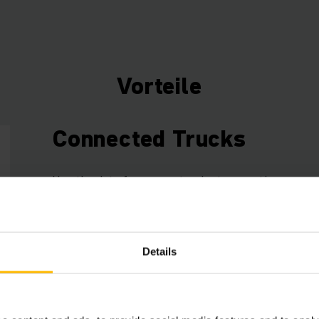
Vorteile
Connected Trucks
Use the data from your trucks to save time, ene
increase efficiency. Our Telematics box (ex facto
a free fleet management starter package that can
expanded with various hardware and software c
Details