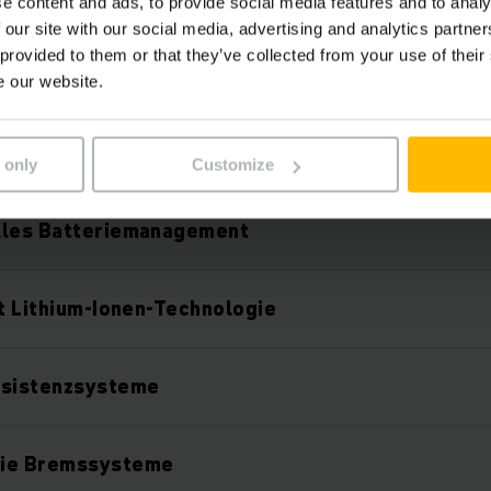
e content and ads, to provide social media features and to analy
 our site with our social media, advertising and analytics partn
Features
 provided to them or that they’ve collected from your use of their
e our website.
Technologiekonzept
 only
Customize
lles Batteriemanagement
it Lithium-Ionen-Technologie
ssistenzsysteme
eie Bremssysteme