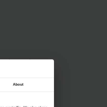
rgy and money and
ry) provides you with
 be flexibly
omponents.
About