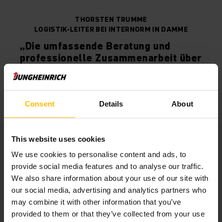
THORSTEN TRUMME
LOGISTIK-LEITER BEI INTERNORM IN DAMME
„Die umfassende Beratung und
professionelle Zusammenarbeit über
den gesamten Auswahlprozess war
der ausschlaggebende Punkt für die
Zusammenarbeit.“
Consent
Details
About
This website uses cookies
Reference sheet Internorm
We use cookies to personalise content and ads, to
PDF
(424,0 KB)
provide social media features and to analyse our traffic.
We also share information about your use of our site with
our social media, advertising and analytics partners who
may combine it with other information that you’ve
provided to them or that they’ve collected from your use