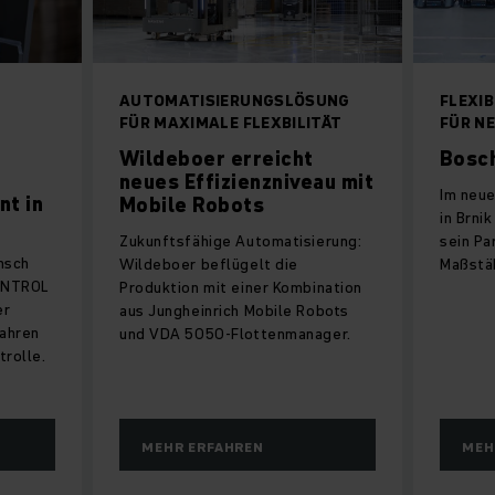
AUTOMATISIERUNGSLÖSUNG
FLEXIB
FÜR MAXIMALE FLEXBILITÄT
FÜR N
Wildeboer erreicht
Bosc
neues Effizienzniveau mit
Im neu
t in
Mobile Robots
in Brni
Zukunftsfähige Automatisierung:
sein Pa
nsch
Wildeboer beflügelt die
Maßstäb
ONTROL
Produktion mit einer Kombination
er
aus Jungheinrich Mobile Robots
ahren
und VDA 5050-Flottenmanager.
trolle.
MEHR ERFAHREN
MEH