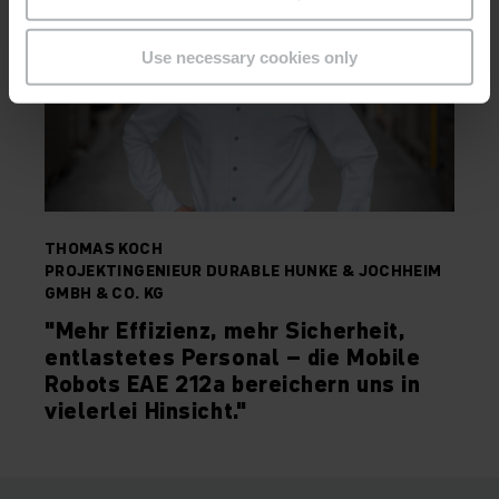
Use necessary cookies only
THOMAS KOCH
PROJEKTINGENIEUR DURABLE HUNKE & JOCHHEIM
GMBH & CO. KG
"Mehr Effizienz, mehr Sicherheit,
entlastetes Personal – die Mobile
Robots EAE 212a bereichern uns in
vielerlei Hinsicht."