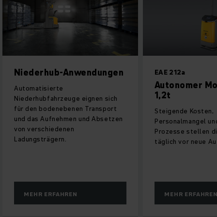
Anwendungen
EAE 212a
Autonomer Mobile Robot
1,2t
ge eignen sich
enen Transport
Steigende Kosten,
en und Absetzen
Personalmangel und dynamische
en
Prozesse stellen die Intralogistik
täglich vor neue Aufgaben.
EN
MEHR ERFAHREN