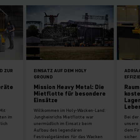
ND ZUR
EINSATZ AUF DEM HOLY
ADRIAA
GROUND
EFFIZI
eräte
Mission Heavy Metal: Die
Raum
Mietflotte für besondere
kost
Einsätze
Lage
Lebe
 Mit
Willkommen im Holy-Wacken-Land:
ten im
Jungheinrichs Mietflotte war
Bei der
lich
unermüdlich im Einsatz beim
unsere 
Aufbau des legendären
dem Fir
Festivalgeländes für das Wacken
sicher.