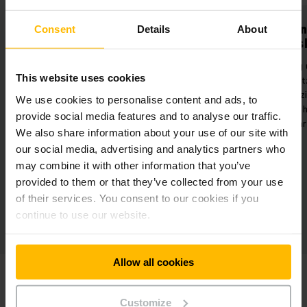
rhöhte
Gesenkte
Consent
Details
About
ssicherheit
Betriebskosten
tes Riskio für
Reduzierung unnötiger
This website uses cookies
ionierungen durch
Fahrzeugeinsätze und hohe
 Palettenerkennung
Energieeffizienz dank
We use cookies to personalise content and ads, to
D-Sensoren.
zwischenladefähiger Lithium-
provide social media features and to analyse our traffic.
Ionen-Fahrzeuge.
We also share information about your use of our site with
our social media, advertising and analytics partners who
may combine it with other information that you’ve
provided to them or that they’ve collected from your use
of their services. You consent to our cookies if you
continue to use our website.
Allow all cookies
Customize