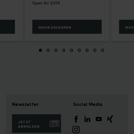
Open Air 2019.
MEHR ERFAHREN
MEH
Newsletter
Social Media
JETZT
ANMELDEN