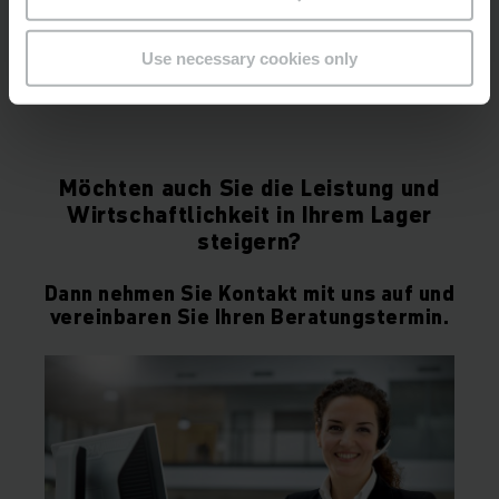
Use necessary cookies only
Möchten auch Sie die Leistung und
Wirtschaftlichkeit in Ihrem Lager
steigern?
Dann nehmen Sie Kontakt mit uns auf und
vereinbaren Sie Ihren Beratungstermin.