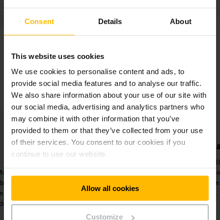
Consent
Details
About
This website uses cookies
We use cookies to personalise content and ads, to
provide social media features and to analyse our traffic.
We also share information about your use of our site with
our social media, advertising and analytics partners who
may combine it with other information that you’ve
provided to them or that they’ve collected from your use
of their services. You consent to our cookies if you
Erhöhte Arbeitsqualität
Gro
continue to use our website.
Benutzerfreu
Gleichzeitige, schnelle
Bearbeitung des Warenein- und -
Sicherheit und Er
ausgangs und Kommissionierung
Fahrer mit selb
Allow all cookies
für die Produktion.
Bedienele
Customize