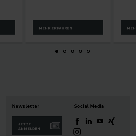
MEHR ERFAHREN
MEH
Newsletter
Social Media
JETZT
ANMELDEN