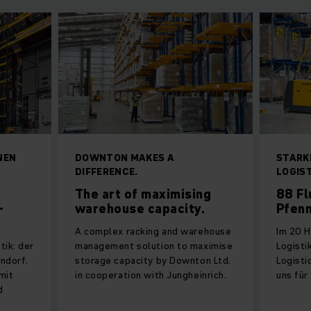
NEN
DOWNTON MAKES A
STARK
DIFFERENCE.
LOGIS
The art of maximising
88 Fl
-
warehouse capacity.
Pfenn
A complex racking and warehouse
Im 20 
tik: der
management solution to maximise
Logisti
ndorf.
storage capacity by Downton Ltd.
Logisti
mit
in cooperation with Jungheinrich.
uns für
d