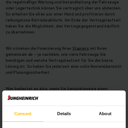
die regelmäßige Wartung und Instandhaltung der Fahrzeuge
oder Lagertechnik können Sie vertraglich über uns abdecken.
So erhalten Sie alles aus einer Hand und profitieren durch
reibungslose Betriebsabläufe. Am Ende der Vertragslaufzeit
haben Sie die Möglichkeit, den Vertragsgegenstand käuflich
zu übernehmen.
Wir stimmen die Finanzierung Ihres
Staplers
mit Ihnen
gemeinsam ab – je nachdem, wie viele Fahrzeuge Sie
benötigen und welche Vertragslaufzeit für Sie die beste
Lösung ist. So haben Sie jederzeit eine volle Kostenübersicht
und Planungssicherheit.
Was bedeutet es also, wenn Sie beispielsweise einen
Gabelstapler
oder
Hubwagen
von Jungheinrich leasen
möchten?
Consent
Details
About
Nutzung mit geringer Kapitalbindung und klarer
Kostensteuerung: