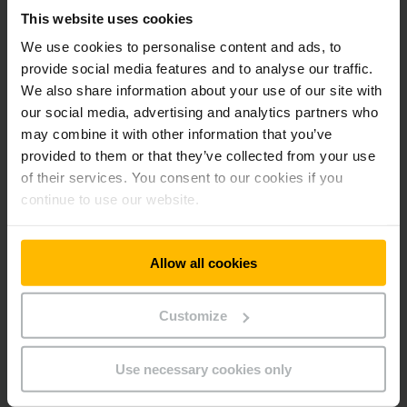
This website uses cookies
Nur für die effektive Nutzung zahlen, nicht den
We use cookies to personalise content and ads, to
Gesamtpreis.
provide social media features and to analyse our traffic.
Finanzielle Flexibilität.
We also share information about your use of our site with
Präzise Kostenplanung; Betriebskosten überschaubar
halten.
our social media, advertising and analytics partners who
may combine it with other information that you’ve
provided to them or that they’ve collected from your use
Jungheinrich Gebrauchtstapler leasen.
of their services. You consent to our cookies if you
continue to use our website.
Sie wollen lieber Gebrauchtfahrzeuge in Ihrem Unternehmen
nutzen? Auch für unsere gebrauchten Gabelstapler machen
wir Ihnen attraktive Leasingangebote. Diese
JUNGSTARS
werden von uns nach höchsten Sicherheits- und
Allow all cookies
Nachhaltigkeitsstandards technisch und optisch
generalüberholt und wieder fit fürs Lager gemacht.
Customize
Wir beraten Sie gern
Use necessary cookies only
Vereinbaren Sie jetzt einen Termin!