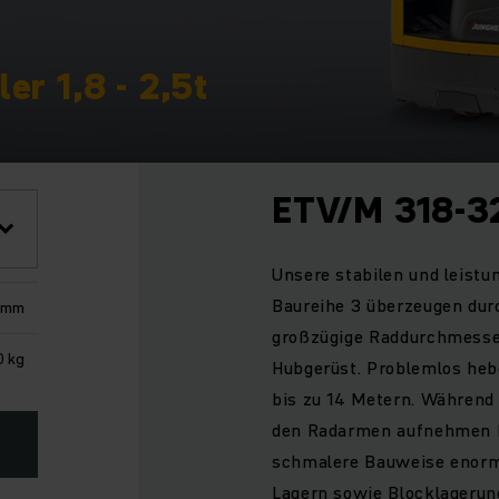
er 1,8 - 2,5t
ETV/M 318-3
Unsere stabilen und leist
Baureihe 3 überzeugen durc
 mm
großzügige Raddurchmesser
0 kg
Hubgerüst. Problemlos heb
bis zu 14 Metern. Während
den Radarmen aufnehmen k
schmalere Bauweise enorme
Lagern sowie Blocklagerung