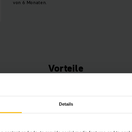
von 6 Monaten.
Vorteile
Connected Trucks
Details
Nutzen Sie die Daten Ihrer Fahrzeuge, um Zeit, E
sparen sowie die Effizienz zu steigern. Mit unser
Werk) steht Ihnen ein kostenloses Flottenmanag
zur Verfügung, das flexibel um verschiedene Hard