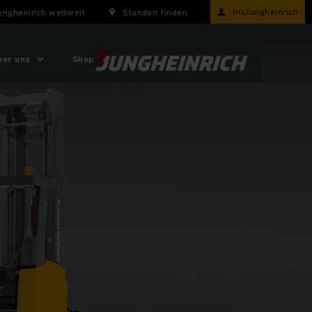
myJungheinrich
ungheinrich weltweit
Standort finden
ber uns
Shop