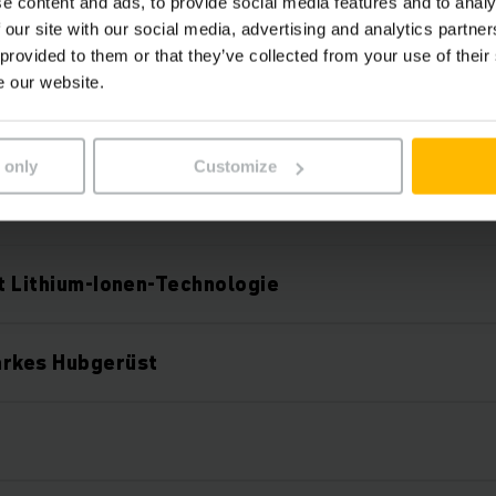
e content and ads, to provide social media features and to analy
Komponenten erweitert werden kann.
 our site with our social media, advertising and analytics partn
 provided to them or that they’ve collected from your use of their
e our website.
 only
Customize
Features
it Lithium-Ionen-Technologie
arkes Hubgerüst
O