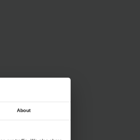
About
nergie und Kosten zu
er Telematikbox (ab
ement-Starterpaket
- und Software-