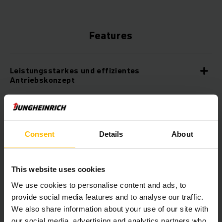
Features
Leistungsstarkes und effizientes
Antriebskonzept
Lange Einsatzzeiten mit Blei-Säure-Batterie
Consent
Details
About
Erhältlich mit Lithium-Ionen-Technologie
This website uses cookies
Robuste Bauweise für härteste Einsätze
We use cookies to personalise content and ads, to
provide social media features and to analyse our traffic.
We also share information about your use of our site with
Zentrales Anzeige- und Einstellinstrument für
our social media, advertising and analytics partners who