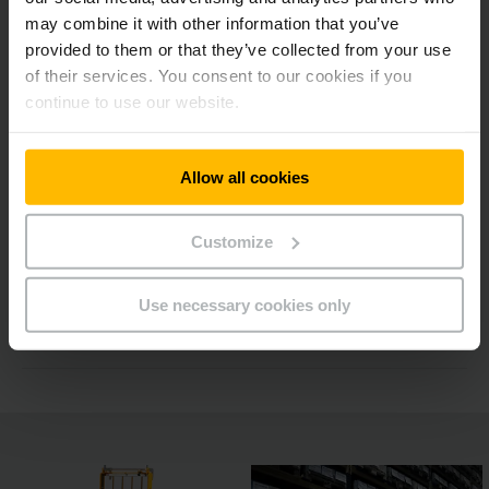
kompletten Überblick
may combine it with other information that you’ve
provided to them or that they’ve collected from your use
of their services. You consent to our cookies if you
Besser sehen und gesehen werden
continue to use our website.
Ergonomisch und effizient arbeiten
Allow all cookies
Perfekter Arbeitsplatz für höchste
Customize
Pickleistung
Use necessary cookies only
Weitere Ausstattungsoptionen