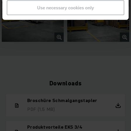
Use necessary cookies only
Downloads
Broschüre Schmalgangstapler
PDF
(1,5 MB)
Produktvorteile EKS 3/4