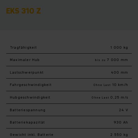
EKS 310 Z
Tragfähigkeit
1 000 kg
Maximaler Hub
7 000 mm
bis zu
Last­schwerpunkt
400 mm
Fahr­geschwindigkeit
10 km/h
Ohne Last
Hub­geschwindigkeit
0,25 m/s
Ohne Last
Batteriespannung
24 V
Batteriekapazität
930 Ah
Gewicht inkl. Batterie
2 550 kg