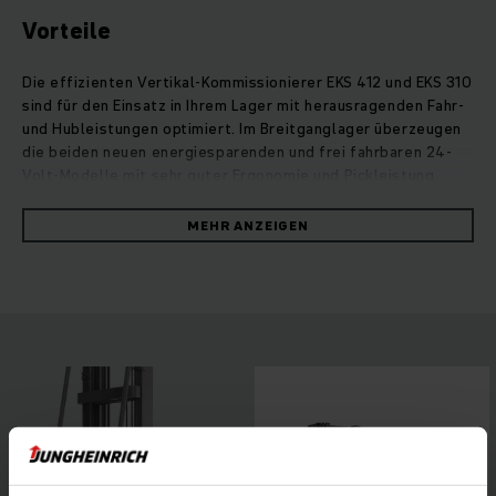
Vorteile
Die effizienten Vertikal-Kommissionierer EKS 412 und EKS 310
sind für den Einsatz in Ihrem Lager mit herausragenden Fahr-
und Hubleistungen optimiert. Im Breitganglager überzeugen
die beiden neuen energiesparenden und frei fahrbaren 24-
Volt-Modelle mit sehr guter Ergonomie und Pickleistung.
Aufgrund ihres erweiterten Hubgerüstportfolios sind auch
Kommissionierhöhen von über 10 Meter problemlos möglich.
MEHR ANZEIGEN
Durch ihre zahlreichen individuellen Ausstattungsoptionen
sind die beiden Vertikal-Kommissionierer vielseitig
einsetzbar und ermöglichen dank eines optimierten
Bedienkonzeptes sowie bester Rundumsicht ein besonders
ergonomisches Arbeiten. Ob mit leistungsstarker Lithium-
Ionen-Power oder Blei-Säure-Batterien: Unsere neuen
Vertikal-Kommissionierer EKS 412 und EKS 310 vereinen
optimale Pickleistung und überzeugende Energieeffizienz.