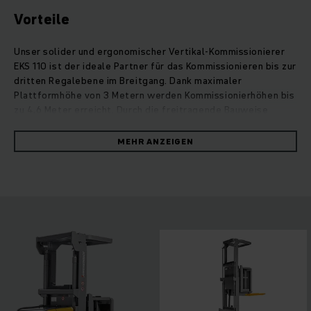
Vorteile
Unser solider und ergonomischer Vertikal-Kommissionierer
EKS 110 ist der ideale Partner für das Kommissionieren bis zur
dritten Regalebene im Breitgang. Dank maximaler
Plattformhöhe von 3 Metern werden Kommissionierhöhen bis
zu 4,6 Meter erreicht. Durch die freitragende Bauweise
können sowohl offene als auch geschlossene Paletten
aufgenommen werden. Der energiesparende 3,2-kW-Antrieb
MEHR ANZEIGEN
beeindruckt durch hohe Beschleunigungswerte, hohe
Batteriekapazitäten erlauben lange Einsätze auch im
Mehrschichtbetrieb. Für sicheres Arbeiten sorgen der
niedrige Einstieg, die erhöhte Griffigkeit der Standplattform
sowie optimale Bewegungsfreiheit beim Ein- und Aussteigen.
Der Fahrerplatz ist auf schonendes Arbeiten ausgelegt:
intuitive Anordnung der Bedienelemente, 4-Zoll-Display und
drei wählbare Fahrprogramme. Darüber hinaus machen
diverse Ausstattungsoptionen und Assistenzsysteme diesen
Hochhub-Kommissionierer flexibel einsetzbar. Für den Fahrer
gilt: Einfach aufsteigen und losfahren.