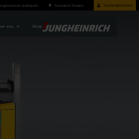
myJungheinrich
ungheinrich weltweit
Standort finden
ber uns
Shop