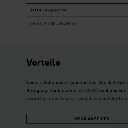
Batteriekapazität
Gewicht inkl. Batterie
Vorteile
Unser solider und ergonomischer Vertikal-Kommi
Breitgang. Dank maximaler Plattformhöhe von 
sowohl offene als auch geschlossene Palette
Beschleunigungswerte, hohe Batteriekapazitäte
Einstieg, die erhöhte Griffigkeit der Standpla
MEHR ANZEIGEN
Arbeiten ausgelegt: intuitive Anordnung der B