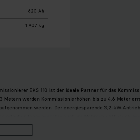
620 Ah
1 907 kg
ssionierer EKS 110 ist der ideale Partner für das Kommiss
3 Metern werden Kommissionierhöhen bis zu 4,6 Meter erre
n aufgenommen werden. Der energiesparende 3,2-kW-Antrieb
n erlauben lange Einsätze auch im Mehrschichtbetrieb. Für
ttform sowie optimale Bewegungsfreiheit beim Ein- und Auss
edienelemente, 4-Zoll-Display und drei wählbare Fahrprogr