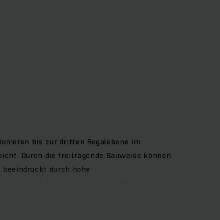
ionieren bis zur dritten Regalebene im
icht. Durch die freitragende Bauweise können
 beeindruckt durch hohe
 sicheres Arbeiten sorgen der niedrige
teigen. Der Fahrerplatz ist auf schonendes
amme. Darüber hinaus machen diverse