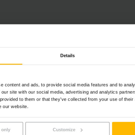
sen Hochhub-Kommissionierer flexibel einsetzbar. Für den F
Details
e content and ads, to provide social media features and to analy
 our site with our social media, advertising and analytics partn
 provided to them or that they’ve collected from your use of their
e our website.
 only
Customize