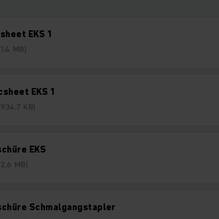
sheet EKS 1
(1,4 MB)
csheet EKS 1
(934,7 KB)
schüre EKS
(2,6 MB)
schüre Schmalgangstapler