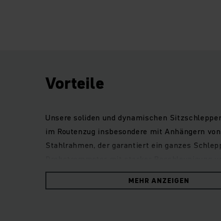
Vorteile
Unsere soliden und dynamischen Sitzschlepper 
im Routenzug insbesondere mit Anhängern von 
Stahlrahmen, der garantiert ein ganzes Schlepp
Drehstrommotor mit starker Beschleunigung und
Sitzposition gut sichtbar und einfach zu erre
MEHR ANZEIGEN
und komfortable Fahrerplatz bietet ausreichen
Blinkerhebel. Dabei ermöglicht die niedrige Tr