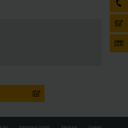
a Act
Preference Center
OpenLine
Cookies