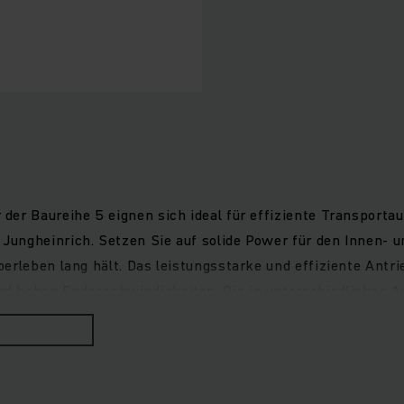
der Baureihe 5 eignen sich ideal für effiziente Transporta
Jungheinrich. Setzen Sie auf solide Power für den Innen- 
erleben lang hält. Das leistungsstarke und effiziente Antr
 hohen Endgeschwindigkeiten. Die in unterschiedlichen Au
ichen. Das voll gefederte Fahrwerk schont den Rücken des F
d Beinfreiheit und leicht erreichbare Bedienelemente wie L
ittstufe müheloses Aufsteigen.