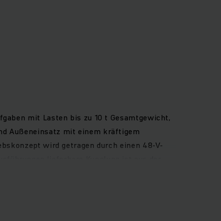
ufgaben mit Lasten bis zu 10 t Gesamtgewicht,
und Außeneinsatz mit einem kräftigem
iebskonzept wird getragen durch einen 48-V-
sführungen lieferbare Kupplung ist aus der
ahrers ebenso wie das Fahrzeug. Der großzügige
enkrad, Fahrtrichtungsschalter und