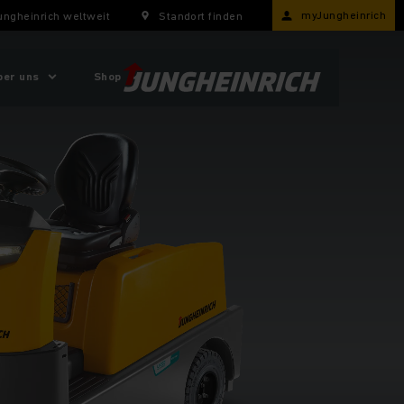
myJungheinrich
ungheinrich weltweit
Standort finden
ber uns
Shop