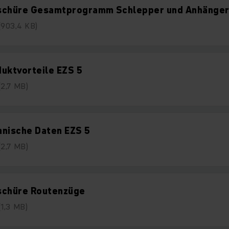
schüre Gesamtprogramm Schlepper und Anhänge
(903,4 KB)
uktvorteile EZS 5
(2,7 MB)
hnische Daten EZS 5
(2,7 MB)
schüre Routenzüge
(1,3 MB)