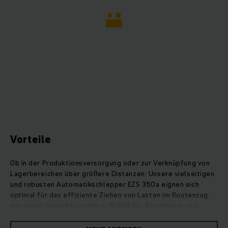
Vorteile
Ob in der Produktionsversorgung oder zur Verknüpfung von
Lagerbereichen über größere Distanzen: Unsere vielseitigen
und robusten Automatikschlepper EZS 350a eignen sich
optimal für das effiziente Ziehen von Lasten im Routenzug
mit einem Gewicht von bis zu 5.000 kg. Zuverlässig und
prozesssicher arbeitet der Mobile Robot Routineaufgaben ab
und überzeugt dabei mit präziser Navigationstechnik und