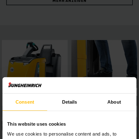
MEHR ANZEIGEN
umfangreichen Sicherheitssystemen. Neben der Möglichkeit,
den EZS 350a im manuellen und automatisierten Betrieb zu
nutzen, bietet eine große Auswahl an Kupplungen hohe
Flexibilität in der Anwendung. Für Sicherheit sorgen
Personen- und Maschinenschutzscanner, während das
intuitive Touchpanel eine benutzerfreundliche Bedienung
ermöglicht.
Consent
Details
About
This website uses cookies
We use cookies to personalise content and ads, to