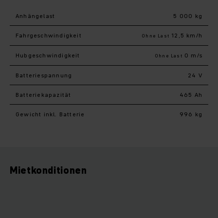
Anhängelast
5 000 kg
Fahr­geschwindigkeit
12,5 km/h
Ohne Last
Hub­geschwindigkeit
0 m/s
Ohne Last
Batteriespannung
24 V
Batteriekapazität
465 Ah
Gewicht inkl. Batterie
996 kg
Mietkonditionen