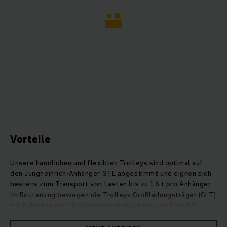
Vorteile
Unsere handlichen und flexiblen Trolleys sind optimal auf
den Jungheinrich-Anhänger GTE abgestimmt und eignen sich
bestens zum Transport von Lasten bis zu 1,6 t pro Anhänger.
Im Routenzug bewegen die Trolleys Großladungsträger (GLT)
mit Paletten oder Gitterboxen problemlos von A nach B.
Mithilfe einer Hubplattform werden die Trolleys einfach und
sicher in die Anhänger geschoben und beim Transport