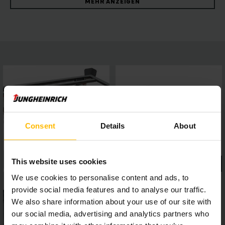
MEHR ANZEIGEN
angehoben. Dabei sorgt der geringe Rollwiderstand für
leisen Betrieb und präzise Spurführung. Verschiedene
Größen und Tragfähigkeiten im Sortiment gewährleisten
hohe Flexibilität im Einsatz. Das einfache Handling der
Trolleys und der geringe Kraftaufwand beim manuellen
Schieben machen schonendes Arbeiten möglich. Neben
unserem breiten Sortiment an Schleppern, Anhängern und
Trolleys bieten wir Ihnen eine ganzheitliche
Routenzugsystemberatung, um Ihre Lagerlogistik noch
effizienter zu gestalten.
Consent
Details
About
This website uses cookies
We use cookies to personalise content and ads, to
provide social media features and to analyse our traffic.
We also share information about your use of our site with
our social media, advertising and analytics partners who