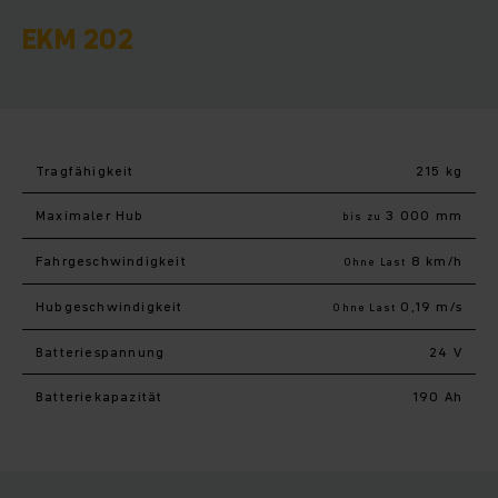
EKM 202
Tragfähigkeit
215 kg
Maximaler Hub
3 000 mm
bis zu
Fahr­geschwindigkeit
8 km/h
Ohne Last
Hub­geschwindigkeit
0,19 m/s
Ohne Last
Batteriespannung
24 V
Batteriekapazität
190 Ah