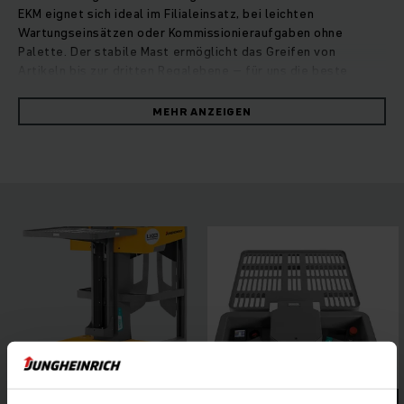
EKM eignet sich ideal im Filialeinsatz, bei leichten
Wartungseinsätzen oder Kommissionieraufgaben ohne
Palette. Der stabile Mast ermöglicht das Greifen von
Artikeln bis zur dritten Regalebene – für uns die beste
Alternative zur klassischen Arbeitsleiter. Dank kompakter
Abmessungen und geringer Standhöhe passt der EKM
MEHR ANZEIGEN
problemlos durch enge Filialgänge und niedrige Türen.
Automatisch schließende Türen sorgen dafür, dass der
Fahrer auch in großen Höhen sicher ist. Eine Sensormatte im
Boden unterstützt die Beweglichkeit im Fahrerstand, sodass
die Position auf der Standplattform frei gewählt werden
kann. Der großzügig gestaltete Bedienraum bietet dem
Fahrer sowohl während der Fahrt als auch beim seitlichen
Stehen eine angenehme Standposition sowie stets gute
Sicht in Fahrtrichtung. Ergonomisch angeordnete
Bedienelemente machen gleichzeitiges Heben und Fahren
möglich, was das Arbeiten mit dem EKM höchst effizient
macht.