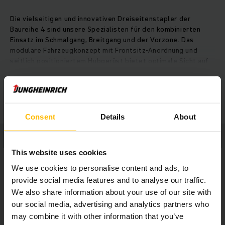
Die vielseitigen und innovativen Dreiseitenstapler der
Baureihe 4 sind unsere Spezialisten für den kombinierten
Einsatz im Schmalgang, Breitgang und der Vorzone. Das
modulare Fahrzeugkonzept mit Frontsitz-Anordnung und
seitlich positioniertem Hubgerüst bietet optimale Sicht auf
Gabel, Last und Fahrweg. Gearbeitet wird nach dem Man-
Down-Prinzip, bei dem die Gabel nach oben fährt und die
MEHR ANZEIGEN
Fahrerplattform am Boden bleibt. Für Sicherheit sorgen
dabei serienmäßige und optionale Ausstattungsoptionen wie
das integrierte Personenschutzsystem oder die RFID-
Consent
Details
About
Bodensteuerung für optimale Geschwindigkeitsprofile.
Effektives Energiemanagement mit fortschrittlicher 48-V-
Drehstromtechnik gewährleistet maximale Umschlagleistung
This website uses cookies
bei niedrigem Verbrauch. Die Lagernavigation erleichtert das
Arbeiten und ermöglicht millimetergenaues, sanftes
We use cookies to personalise content and ads, to
Positionieren. Der Fahrer profitiert vom intuitiven
provide social media features and to analyse our traffic.
Bedienkonzept mit großem Display, dem verstellbarem
We also share information about your use of our site with
Bedienpult, geräumigen Ablagen und ergonomischen
our social media, advertising and analytics partners who
Bedienelementen.
may combine it with other information that you’ve