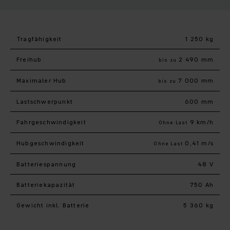
Tragfähigkeit
1 250 kg
Freihub
2 490 mm
bis zu
Maximaler Hub
7 000 mm
bis zu
Last­schwerpunkt
600 mm
Fahr­geschwindigkeit
9 km/h
Ohne Last
Hub­geschwindigkeit
0,41 m/s
Ohne Last
Batteriespannung
48 V
Batteriekapazität
750 Ah
Gewicht inkl. Batterie
5 360 kg