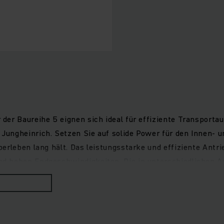
der Baureihe 5 eignen sich ideal für effiziente Transporta
Jungheinrich. Setzen Sie auf solide Power für den Innen- 
erleben lang hält. Das leistungsstarke und effiziente Antr
 hohen Endgeschwindigkeiten. Die in unterschiedlichen Au
ichen. Das voll gefederte Fahrwerk schont den Rücken des F
d Beinfreiheit und leicht erreichbare Bedienelemente wie L
ittstufe müheloses Aufsteigen.