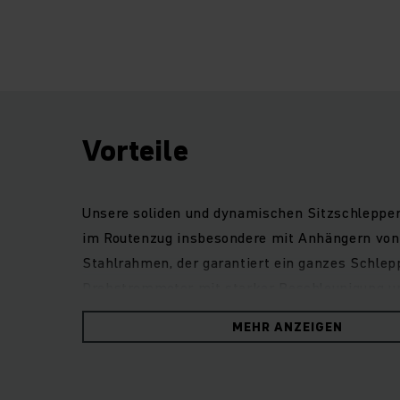
Vorteile
Unsere soliden und dynamischen Sitzschlepper 
im Routenzug insbesondere mit Anhängern von 
Stahlrahmen, der garantiert ein ganzes Schlepp
Drehstrommotor mit starker Beschleunigung und
Sitzposition gut sichtbar und einfach zu erre
MEHR ANZEIGEN
und komfortable Fahrerplatz bietet ausreichen
Blinkerhebel. Dabei ermöglicht die niedrige Tr