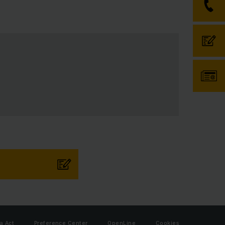
a Act
Preference Center
OpenLine
Cookies