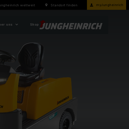
myJungheinrich
ungheinrich weltweit
Standort finden
ber uns
Shop