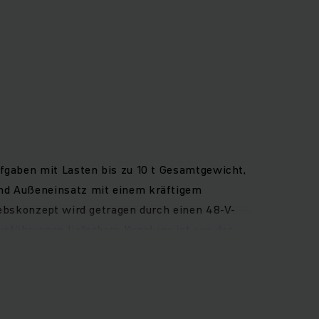
ufgaben mit Lasten bis zu 10 t Gesamtgewicht,
und Außeneinsatz mit einem kräftigem
iebskonzept wird getragen durch einen 48-V-
sführungen lieferbare Kupplung ist aus der
ahrers ebenso wie das Fahrzeug. Der großzügige
enkrad, Fahrtrichtungsschalter und