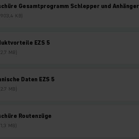
schüre Gesamtprogramm Schlepper und Anhänge
(903,4 KB)
uktvorteile EZS 5
(2,7 MB)
hnische Daten EZS 5
(2,7 MB)
schüre Routenzüge
(1,3 MB)